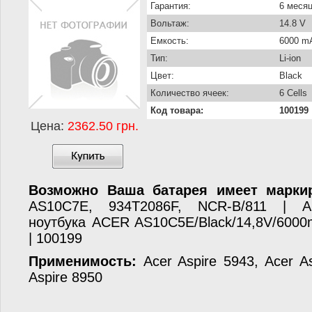
Гарантия:
6 меся
Вольтаж:
14.8 V
Емкость:
6000 m
Тип:
Li-ion
Цвет:
Black
Количество ячеек:
6 Cells
Код товара:
100199
Цена:
2362.50 грн.
Возможно Ваша батарея имеет маркир
AS10C7E, 934T2086F, NCR-B/811 | А
ноутбука ACER AS10C5E/Black/14,8V/6000mA
| 100199
Применимость:
Acer Aspire 5943, Acer A
Aspire 8950