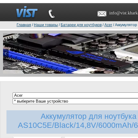
info@vist.khark
Главная
/
Наши товары
/
Батареи для ноутбуков
/
Acer
/ Аккумулятор
Аккумулятор для ноутбук
AS10C5E/Black/14,8V/6000mAh/6Ce