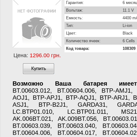
Гарантия:
6 меся
Вольтаж:
11.1 V
Емкость:
4400 m
Тип:
Li-ion
Цвет:
Black
Количество ячеек:
6 Cells
Код товара:
108309
Цена:
1296.00 грн.
Возможно Ваша батарея имеет
BT.00603.012, BT.00604.006, BTP-AMJ1,
AOJ1, BTP-APJ1, BTP-AQJ1, BTP-ARJ1, B
ASJ1, BTP-B2J1, GARDA31, GARD
LC.BTP01.010, LC.BTP01.011, MS2
AK.006BT.021, AK.009BT.056, BT.00603.01
BT.00603.039, BT.00603.040, BT.00603.04
BT.00604.006, BT.00604.017, BT.00604.02