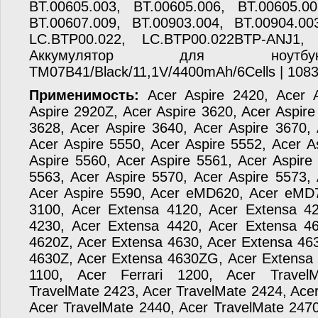
BT.00605.003, BT.00605.006, BT.00605.00
BT.00607.009, BT.00903.004, BT.00904.00
LC.BTP00.022, LC.BTP00.022BTP-ANJ1,
Аккумулятор для ноут
TM07B41/Black/11,1V/4400mAh/6Cells | 108
Применимость:
Acer Aspire 2420, Acer A
Aspire 2920Z, Acer Aspire 3620, Acer Aspire
3628, Acer Aspire 3640, Acer Aspire 3670, 
Acer Aspire 5550, Acer Aspire 5552, Acer A
Aspire 5560, Acer Aspire 5561, Acer Aspire
5563, Acer Aspire 5570, Acer Aspire 5573, 
Acer Aspire 5590, Acer eMD620, Acer eMD
3100, Acer Extensa 4120, Acer Extensa 4
4230, Acer Extensa 4420, Acer Extensa 4
4620Z, Acer Extensa 4630, Acer Extensa 46
4630Z, Acer Extensa 4630ZG, Acer Extensa 4
1100, Acer Ferrari 1200, Acer Travel
TravelMate 2423, Acer TravelMate 2424, Ace
Acer TravelMate 2440, Acer TravelMate 2470