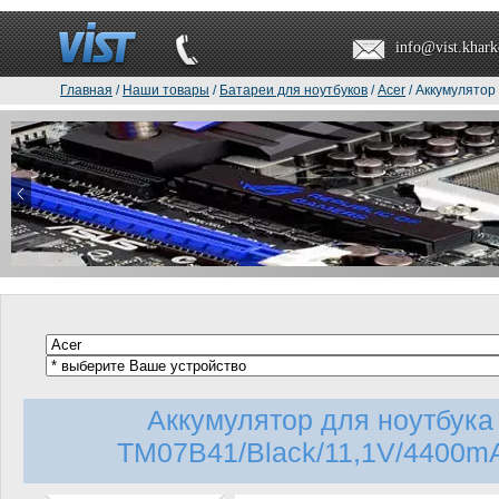
info@vist.khark
Главная
/
Наши товары
/
Батареи для ноутбуков
/
Acer
/ Аккумулятор
Аккумулятор для ноутбук
TM07B41/Black/11,1V/4400mA