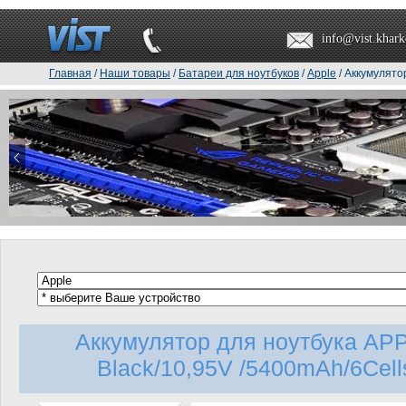
info@vist.khark
Главная
/
Наши товары
/
Батареи для ноутбуков
/
Apple
/ Аккумулято
Аккумулятор для ноутбука AP
Black/10,95V /5400mAh/6Cells