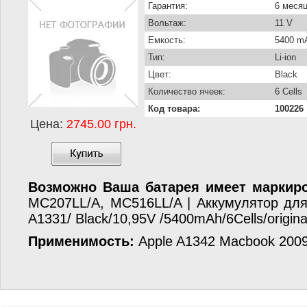
Гарантия:
6 меся
Вольтаж:
11 V
Емкость:
5400 m
Тип:
Li-ion
Цвет:
Black
Количество ячеек:
6 Cells
Код товара:
100226
Цена:
2745.00 грн.
Возможно Ваша батарея имеет маркиро
MC207LL/A, MC516LL/A | Аккумулятор дл
A1331/ Black/10,95V /5400mAh/6Cells/origina
Применимость:
Apple A1342 Macbook 200