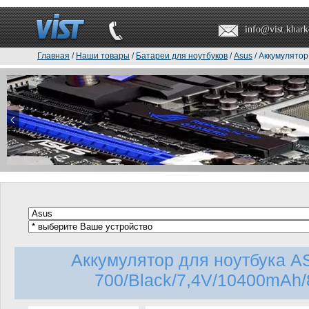
info@vist.khark
Главная
/
Наши товары
/
Батареи для ноутбуков
/
Asus
/ Аккумулятор
Аккумулятор для ноутбука A
700/Black/7,4V/10400mAh/