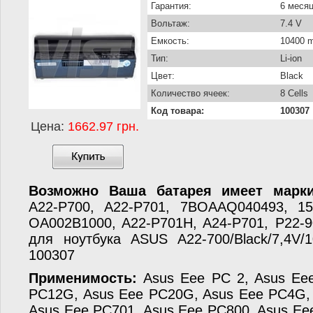
Гарантия:
6 меся
Вольтаж:
7.4 V
Емкость:
10400 
Тип:
Li-ion
Цвет:
Black
Количество ячеек:
8 Cells
Код товара:
100307
Цена:
1662.97 грн.
Возможно Ваша батарея имеет марки
A22-P700, A22-P701, 7BOAAQ040493, 15
OA002B1000, A22-P701H, A24-P701, P22-9
для ноутбука ASUS A22-700/Black/7,4V/1
100307
Применимость:
Asus Eee PC 2, Asus Eee
PC12G, Asus Eee PC20G, Asus Eee PC4G,
Asus Eee PC701, Asus Eee PC800, Asus Ee