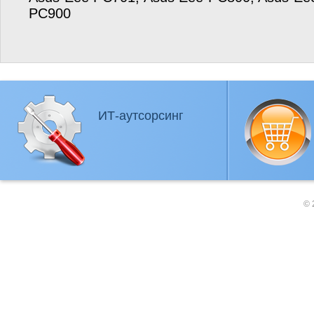
PC900
ИТ-аутсорсинг
© 