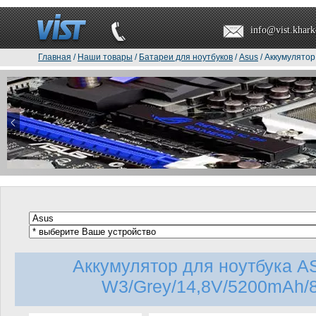
info@vist.khark
Главная
/
Наши товары
/
Батареи для ноутбуков
/
Asus
/ Аккумулятор
Аккумулятор для ноутбука A
W3/Grey/14,8V/5200mAh/8