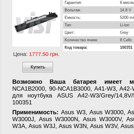
Гарантия:
6 меся
Вольтаж:
14.8 V
Емкость:
5200 m
Тип:
Li-ion
Цвет:
Grey
Количество ячеек:
8 Cells
Код товара:
100351
Цена:
1777.50 грн.
Возможно Ваша батарея имеет ма
NCA1B2000, 90-NCA1B3000, A41-W3, A42-
для ноутбука ASUS A42-W3/Grey/14,8V/5
100351
Применимость:
Asus W3, Asus W3000, As
W3000J, Asus W3000N, Asus W3000V, As
W3A, Asus W3J, Asus W3N, Asus W3V, Asu