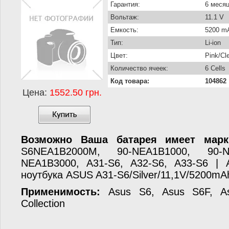
Гарантия:
6 меся
Вольтаж:
11.1 V
Емкость:
5200 m
Тип:
Li-ion
Цвет:
Pink/Cl
Количество ячеек:
6 Cells
Код товара:
104862
Цена:
1552.50 грн.
Возможно Ваша батарея имеет марк
S6NEA1B2000M, 90-NEA1B1000, 90-N
NEA1B3000, A31-S6, A32-S6, A33-S6 | 
ноутбука ASUS A31-S6/Silver/11,1V/5200mAh
Применимость:
Asus S6, Asus S6F, As
Collection