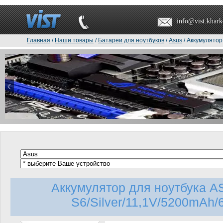
info@vist.khark
Главная
/
Наши товары
/
Батареи для ноутбуков
/
Asus
/ Аккумулятор
Аккумулятор для ноутбука A
S6/Silver/11,1V/5200mAh/6