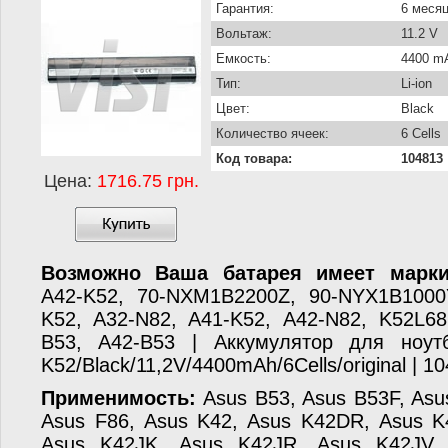
Гарантия:
6 меся
Вольтаж:
11.2 V
Емкость:
4400 m
Тип:
Li-ion
Цвет:
Black
Количество ячеек:
6 Cells
Код товара:
104813
Цена:
1716.75 грн.
Возможно Ваша батарея имеет марки
A42-K52, 70-NXM1B2200Z, 90-NYX1B1000Y
K52, A32-N82, A41-K52, A42-N82, K52L68
B53, A42-B53 | Аккумулятор для ноу
K52/Black/11,2V/4400mAh/6Cells/original | 1
Применимость:
Asus B53, Asus B53F, Asu
Asus F86, Asus K42, Asus K42DR, Asus K
Asus K42JK, Asus K42JR, Asus K42JV,