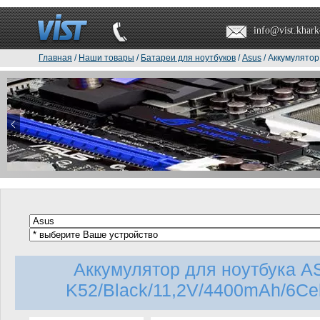
info@vist.khark
Главная
/
Наши товары
/
Батареи для ноутбуков
/
Asus
/ Аккумулятор
Аккумулятор для ноутбука A
K52/Black/11,2V/4400mAh/6Cell