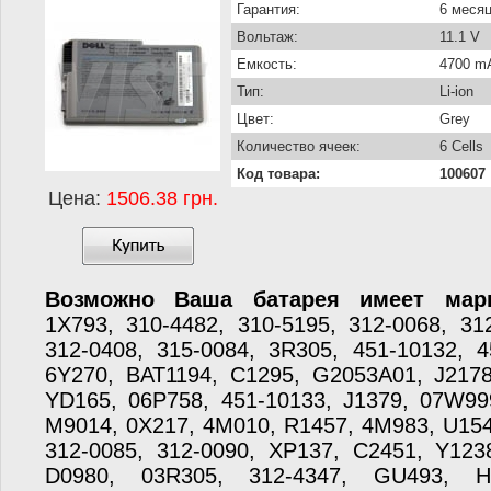
Гарантия:
6 меся
Вольтаж:
11.1 V
Емкость:
4700 m
Тип:
Li-ion
Цвет:
Grey
Количество ячеек:
6 Cells
Код товара:
100607
Цена:
1506.38 грн.
Возможно Ваша батарея имеет марк
1X793, 310-4482, 310-5195, 312-0068, 31
312-0408, 315-0084, 3R305, 451-10132, 4
6Y270, BAT1194, C1295, G2053A01, J217
YD165, 06P758, 451-10133, J1379, 07W99
M9014, 0X217, 4M010, R1457, 4M983, U154
312-0085, 312-0090, XP137, C2451, Y123
D0980, 03R305, 312-4347, GU493, 