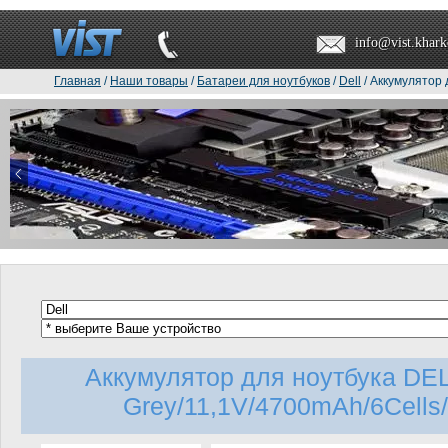
info@vist.khark
Главная
/
Наши товары
/
Батареи для ноутбуков
/
Dell
/ Аккумулятор 
Аккумулятор для ноутбука DE
Grey/11,1V/4700mAh/6Cells/o