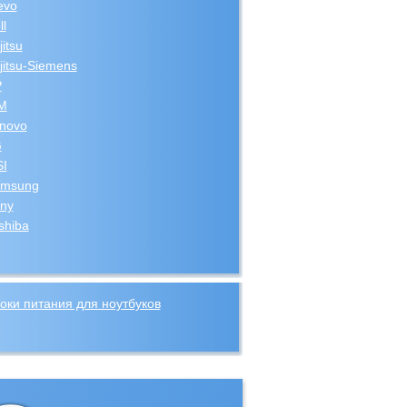
evo
ll
jitsu
jitsu-Siemens
P
M
novo
G
I
msung
ny
shiba
оки питания для ноутбуков