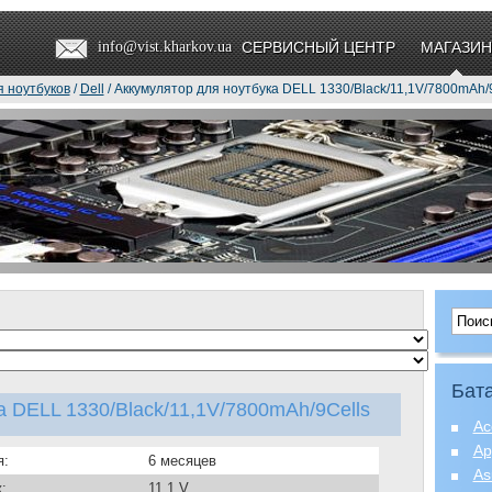
info@vist.kharkov.ua
СЕРВИСНЫЙ ЦЕНТР
МАГАЗИН
я ноутбуков
/
Dell
/ Аккумулятор для ноутбука DELL 1330/Black/11,1V/7800mAh/
Бата
а DELL 1330/Black/11,1V/7800mAh/9Cells
Ac
Ap
я:
6 месяцев
As
:
11.1 V