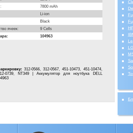
Cl
:
7800 mAh
De
Li-ion
Fu
Black
Fu
H
тво ячеек:
9 Cells
IB
ара:
104963
Le
L
MS
Sa
So
аркировку:
312-0566, 312-0567, 451-10473, 451-10474,
12-0739, NT349 | Аккумулятор для ноутбука DELL
To
04963
Бл