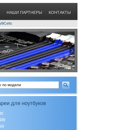
НАШИ ПАРТНЕРЫ
КОНТАКТЫ
/9Cells
реи для ноутбуков
er
ple
us