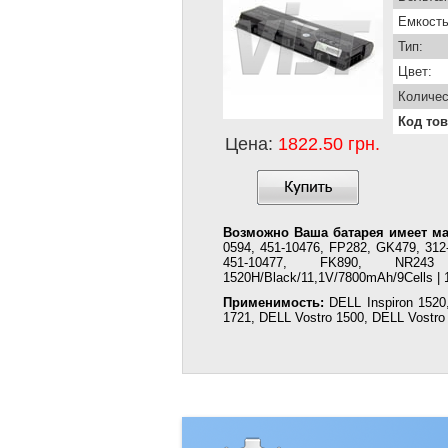
Емкость
Тип:
Цвет:
Количес
Код тов
Цена:
1822.50 грн.
Возможно Ваша батарея имеет ма
0594, 451-10476, FP282, GK479, 312-
451-10477, FK890, NR2
1520H/Black/11,1V/7800mAh/9Cells | 
Применимость:
DELL Inspiron 1520,
1721, DELL Vostro 1500, DELL Vostro