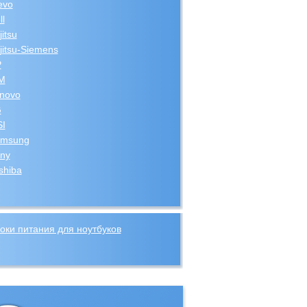
evo
ll
jitsu
jitsu-Siemens
P
M
novo
G
I
msung
ny
shiba
оки питания для ноутбуков