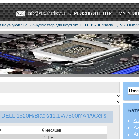
info@vist.kharkov.ua
СЕРВИСНЫЙ ЦЕНТР
МАГАЗИН
я ноутбуков
/
Dell
/ Аккумулятор для ноутбука DELL 1520H/Black/11,1V/7800mAh
Бата
 DELL 1520H/Black/11,1V/7800mAh/9Cells
Ac
Ap
я:
6 месяцев
As
:
11.1 V