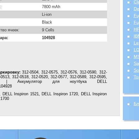
Cl
:
7800 mAh
De
Li-ion
Fu
Black
Fu
H
тво ячеек:
9 Cells
IB
ара:
104928
Le
L
MS
Sa
So
ркировку:
312-0504, 312-0575, 312-0576, 312-0590, 312-
0513, 312-0518, 312-0520, 312-0577, 312-0589, 312-0595,
To
43 | Аккумулятор для ноутбука DELL
104928
 DELL Inspiron 1521, DELL Inspiron 1720, DELL Inspiron
 1700
Бл