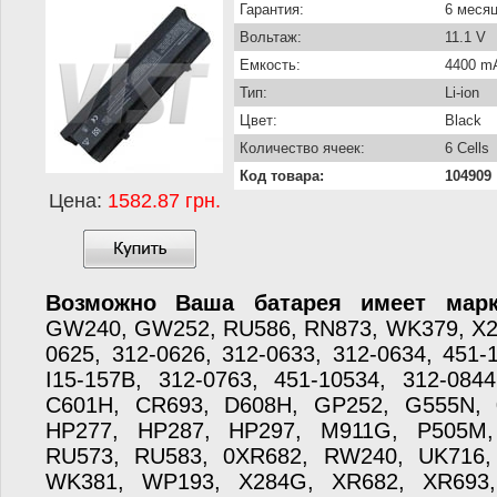
Гарантия:
6 меся
Вольтаж:
11.1 V
Емкость:
4400 m
Тип:
Li-ion
Цвет:
Black
Количество ячеек:
6 Cells
Код товара:
104909
Цена:
1582.87 грн.
Возможно Ваша батарея имеет марк
GW240, GW252, RU586, RN873, WK379, X2
0625, 312-0626, 312-0633, 312-0634, 451-
I15-157B, 312-0763, 451-10534, 312-084
C601H, CR693, D608H, GP252, G555N,
HP277, HP287, HP297, M911G, P505M,
RU573, RU583, 0XR682, RW240, UK716
WK381, WP193, X284G, XR682, XR693,