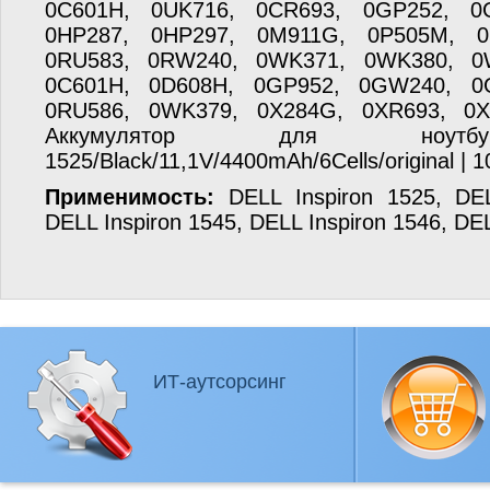
0C601H, 0UK716, 0CR693, 0GP252, 0
0HP287, 0HP297, 0M911G, 0P505M, 0
0RU583, 0RW240, 0WK371, 0WK380, 0
0C601H, 0D608H, 0GP952, 0GW240, 0
0RU586, 0WK379, 0X284G, 0XR693, 0X
Аккумулятор для ноут
1525/Black/11,1V/4400mAh/6Cells/original | 
Применимость:
DELL Inspiron 1525, DEL
DELL Inspiron 1545, DELL Inspiron 1546, DE
ИТ-аутсорсинг