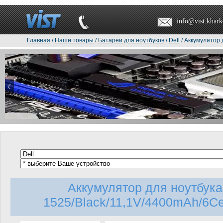
info@vist.khark
Главная
/
Наши товары
/
Батареи для ноутбуков
/
Dell
/ Аккумулятор 
Аккумулятор для ноутбук
1525/Black/11,1V/4400mAh/6Cell