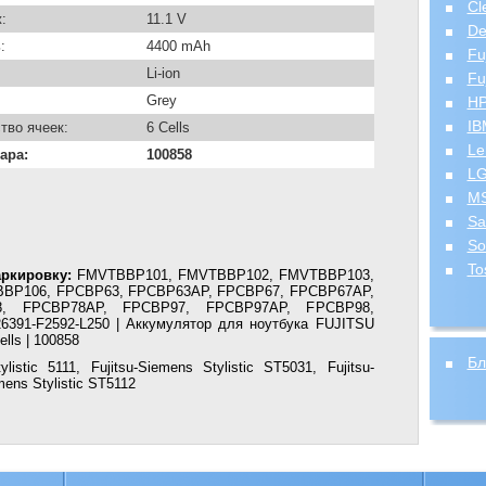
Cl
:
11.1 V
De
:
4400 mAh
Fu
Li-ion
Fu
Grey
H
IB
тво ячеек:
6 Cells
Le
ара:
100858
L
MS
Sa
So
To
ркировку:
FMVTBBP101, FMVTBBP102, FMVTBBP103,
BP106, FPCBP63, FPCBP63AP, FPCBP67, FPCBP67AP,
8, FPCBP78AP, FPCBP97, FPCBP97AP, FPCBP98,
6391-F2592-L250 | Аккумулятор для ноутбука FUJITSU
lls | 100858
Бл
listic 5111, Fujitsu-Siemens Stylistic ST5031, Fujitsu-
mens Stylistic ST5112