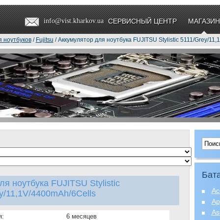
info@vist.kharkov.ua
СЕРВИСНЫЙ ЦЕНТР
МАГАЗИН
я ноутбуков
/
Fujitsu
/ Аккумулятор для ноутбука FUJITSU Stylistic 5111/Grey/11
Бата
я ноутбука FUJITSU Stylistic
Ac
y/11,1V/4400mAh/6Cells
Ap
As
я:
6 месяцев