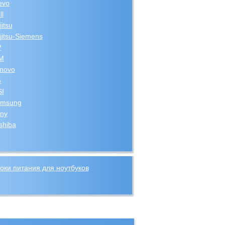
evo
ll
jitsu
jitsu-Siemens
P
M
novo
G
I
msung
ny
shiba
оки питания для ноутбуков