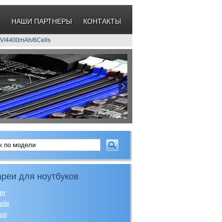
НАШИ ПАРТНЕРЫ
КОНТАКТЫ
,1V/4400mAh/6Cells
реи для ноутбуков
er
ple
us