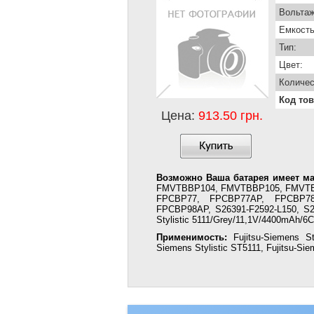
Вольтаж
Емкость
Тип:
Цвет:
Количес
Код тов
Цена:
913.50 грн.
Возможно Ваша батарея имеет ма
FMVTBBP104, FMVTBBP105, FMVTB
FPCBP77, FPCBP77AP, FPCBP7
FPCBP98AP, S26391-F2592-L150, S2
Stylistic 5111/Grey/11,1V/4400mAh/6Ce
Применимость:
Fujitsu-Siemens Sty
Siemens Stylistic ST5111, Fujitsu-Sie