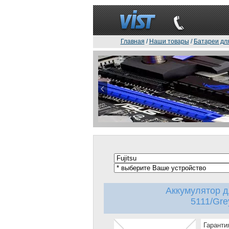
Главная
/
Наши товары
/
Батареи дл
Аккумулятор дл
5111/Gre
Гаранти