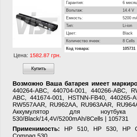
Гарантия:
6 меся
Вольтаж:
14.4 V
Емкость:
5200 m
Тип:
Li-ion
Цвет:
Black
Количество ячеек:
8 Cells
Код товара:
105731
Цена:
1582.87 грн.
Возможно Ваша батарея имеет маркиро
440264-ABC, 440704-001, 440266-ABC, R
ABC, 441674-001, HSTNN-FB40, 440265-A
RW557AAR, RU962AA, RU963AAR, RU964
Аккумулятор для ноутбу
530/Black/14,4V/5200mAh/8Cells | 105731
Применимость:
HP 510, HP 530, HP C
Compaq 530