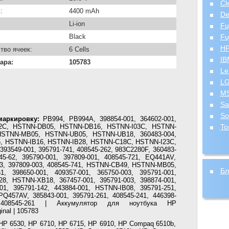
Cl
:
4400 mAh
De
Li-ion
Fu
Black
Fu
H
тво ячеек:
6 Cells
IB
ара:
105783
Le
L
MS
Sa
So
аркировку:
PB994, PB994A, 398854-001, 364602-001,
C12C, HSTNN-DB05, HSTNN-DB16, HSTNN-I03C, HSTNN-
To
HSTNN-MB05, HSTNN-UB05, HSTNN-UB18, 360483-004,
05, HSTNN-IB16, HSTNN-IB28, HSTNN-C18C, HSTNN-I23C,
 393549-001, 395791-741, 408545-262, 983C2280F, 360483-
45-62, 395790-001, 397809-001, 408545-721, EQ441AV,
03, 397809-003, 408545-741, HSTNN-CB49, HSTNN-MB05,
Бл
61, 398650-001, 409357-001, 365750-003, 395791-001,
28, HSTNN-XB18, 367457-001, 395791-003, 398874-001,
01, 395791-142, 443884-001, HSTNN-IB08, 395791-251,
PQ457AV, 385843-001, 395791-261, 408545-241, 446398-
, 408545-261 | Аккумулятор для ноутбука HP
inal | 105783
HP 6530, HP 6710, HP 6715, HP 6910, HP Compaq 6510b,