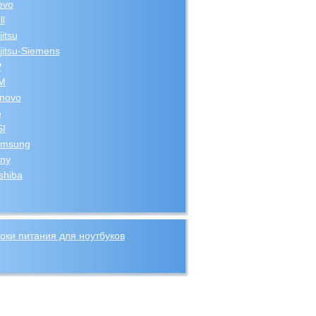
evo
ll
jitsu
jitsu-Siemens
P
M
novo
G
I
msung
ny
shiba
оки питания для ноутбуков