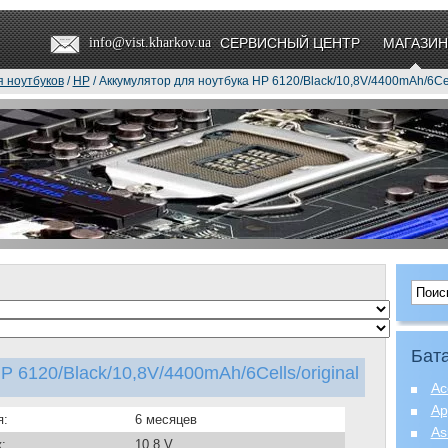
info@vist.kharkov.ua
СЕРВИСНЫЙ ЦЕНТР
МАГАЗИН
я ноутбуков
/
HP
/ Аккумулятор для ноутбука HP 6120/Black/10,8V/4400mAh/6Cell
Бата
 6120/Black/10,8V/4400mAh/6Cells/original
Ac
Ap
я:
6 месяцев
As
:
10.8 V