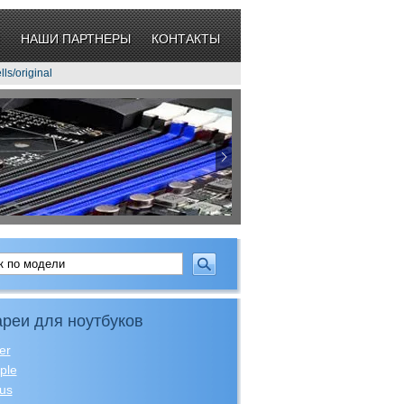
НАШИ ПАРТНЕРЫ
КОНТАКТЫ
s/original
реи для ноутбуков
er
ple
us