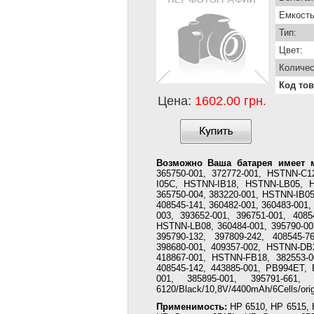
Емкость
Тип:
Цвет:
Количес
Код тов
Цена:
1602.00 грн.
Возможно Ваша батарея имеет м
365750-001, 372772-001, HSTNN-
I05C, HSTNN-IB18, HSTNN-LB05, 
365750-004, 383220-001, HSTNN-IB
408545-141, 360482-001, 360483-001,
003, 393652-001, 396751-001, 4085
HSTNN-LB08, 360484-001, 395790-0
395790-132, 397809-242, 408545-7
398680-001, 409357-002, HSTNN-DB
418867-001, HSTNN-FB18, 382553-0
408545-142, 443885-001, PB994ET, 
001, 385895-001, 395791-661
6120/Black/10,8V/4400mAh/6Cells/orig
Применимость:
HP 6510, HP 6515, 