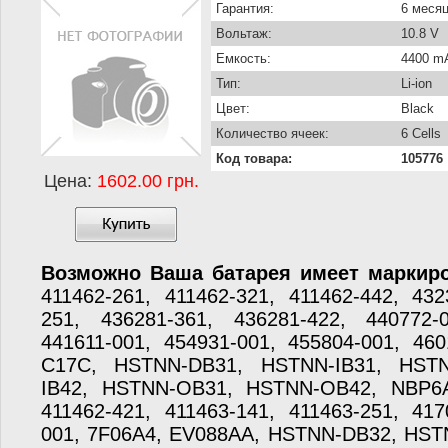
Гарантия:
6 меся
Вольтаж:
10.8 V
Емкость:
4400 m
Тип:
Li-ion
Цвет:
Black
Количество ячеек:
6 Cells
Код товара:
105776
Цена:
1602.00 грн.
Возможно Ваша батарея имеет маркиро
411462-261, 411462-321, 411462-442, 432
251, 436281-361, 436281-422, 440772-0
441611-001, 454931-001, 455804-001, 46
C17C, HSTNN-DB31, HSTNN-IB31, HSTN
IB42, HSTNN-OB31, HSTNN-OB42, NBP6
411462-421, 411463-141, 411463-251, 417
001, 7F06A4, EV088AA, HSTNN-DB32, HST