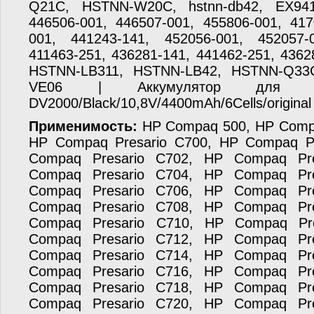
Q21C, HSTNN-W20C, hstnn-db42, EX941
446506-001, 446507-001, 455806-001, 417
001, 441243-141, 452056-001, 452057-0
411463-251, 436281-141, 441462-251, 436
HSTNN-LB311, HSTNN-LB42, HSTNN-Q33
VE06 | Аккумулятор для н
DV2000/Black/10,8V/4400mAh/6Cells/original
Применимость:
HP Compaq 500, HP Compaq Presario A900, HP Compaq Presario C700, HP Compaq Presario C701, HP Compaq Presario C702, HP Compaq Presario C703, HP Compaq Presario C704, HP Compaq Presario C705, HP Compaq Presario C706, HP Compaq Presario C707, HP Compaq Presario C708, HP Compaq Presario C709, HP Compaq Presario C710, HP Compaq Presario C711, HP Compaq Presario C712, HP Compaq Presario C713, HP Compaq Presario C714, HP Compaq Presario C715, HP Compaq Presario C716, HP Compaq Presario C717, HP Compaq Presario C718, HP Compaq Presario C719, HP Compaq Presario C720, HP Compaq Presario C721, HP Compaq Presario C722, HP Compaq Presario C725, HP Compaq Presario C727, HP Compaq Presario C730, HP Compaq Presario C732, HP Compaq Presario C735, HP Compaq Presario C737, HP Compaq Presario C740, HP Compaq Presario C742, HP Compaq Presario C745, HP Compaq Presario C750, HP Compaq Presario C755, HP Compaq Presario C756, HP Compaq Presario C757, HP Compaq Presario C791, HP Compaq Presario C795, HP Compaq Presario C797, HP Compaq Presario C799, HP Compaq Presario F500, HP Compaq Presario F502, HP Compaq Presario F504, HP Compaq Presario F545, HP Compaq Presario F560, HP Compaq Presario F572, HP Compaq Presario F574, HP Compaq Presario F575, HP Compaq Presario F700, HP Compaq Presario F706, HP Compaq Presario F710, HP Compaq Presario F712, HP Compaq Presario F715, HP Compaq Presario F722, HP Compaq Presario F725, HP Compaq Presario F729, HP Compaq Presario F730, HP Compaq Presario F731, HP Compaq Presario F732, HP Compaq Presario F733, HP Compaq Presario F734, HP Compaq Presario F735, HP Compaq Presario F736, HP Compaq Presario F737, HP Compaq Presario F739, HP Compaq Presario V3000, HP Compaq Presario V3001, HP Compaq Presario V3002, HP Compaq Presario V3003, HP Compaq Presario V3004, HP Compaq Presario V3005, HP Compaq Presario V3006, HP Compaq Presario V3007, HP Compaq Presario V3008, HP Compaq Presario V3009, HP Compaq Presario V3010, HP Compaq Presario V3011, HP Compaq Presario V3012, HP Compaq Presario V3013, HP Compaq Presario V3014, HP Compaq Presario V3015, HP Compaq Presario V3016, HP Compaq Presario V3017, HP Compaq Presario V3018, HP Compaq Presario V3019, HP Compaq Presario V3020, HP Compaq Presario V3021, HP Compaq Presario V3022, HP Compaq Presario V3023, HP Compaq Presario V3024, HP Compaq Presario V3025, HP Compaq Presario V3026, HP Compaq Presario V3027, HP Compaq Presario V3028, HP Compaq Presario V3029, HP Compaq Presario V3030, HP Compaq Presario V3031, HP Compaq Presario V3032, HP Compaq Presario V3033, HP Compaq Presario V3034, HP Compaq Presario V3035, HP Compaq Presario V3036, HP Compaq Presario V3037, HP Compaq Presario V3038, HP Compaq Presario V3039, HP Compaq Presario V3040, HP Compaq Presario V3041, HP Compaq Presario V3042, HP Compaq Presario V3043, HP Compaq Presario V3044, HP Compaq Presario V3045, HP Compaq Presario V3046, HP Compaq Presario V3047, HP Compaq Presario V3048, HP Compaq Presario V3049, HP Compaq Presario V3050, HP Compaq Presario V3051, HP Compaq Presario V3052, HP Compaq Presario V3053, HP Compaq Presario V3054, HP Compaq Presario V3055, HP Compaq Presario V3056, HP Compaq Presario V3057, HP Compaq Presario V3058, HP Compaq Presario V3059, HP Compaq Presario V3060, HP Compaq Presario V3061, HP Compaq Presario V3062, HP Compaq Presario V3063, HP Compaq Presario V3064, HP Compaq Presario V3065, HP Compaq Presario V3066, HP Compaq Presario V3067, HP Compaq Presario V3069, HP Compaq Presario V3070, HP Compaq Presario V3071, HP Compaq Presario V3100, HP Compaq Presario V3101, HP Compaq Presario V3102, HP Compaq Presario V3103, HP Compaq Presario V3104, HP Compaq Presario V3105, HP Compaq Presario V3106, HP Compaq Presario V3107, HP Compaq Presario V3108, HP Compaq Presario V3109, HP Compaq Presario V3110, HP Compaq Presario V3111, HP Compaq Presario V3112, HP Compaq Presario V3113, HP Compaq Presario V3114, HP Compaq Presario V3115, HP Compaq Presario V3116, HP Compaq Presario V3117, HP Compaq Presario V3118, HP Compaq Presario V3119, HP Compaq Presario V3120, HP Compaq Presario V3121, HP Compaq Presario V3122, HP Compaq Presario V3123, HP Compaq Presario V3124, HP Compaq Presario V3125, HP Compaq Presario V3126, HP Compaq Presario V3127, HP Compaq Presario V3128, HP Compaq Presario V3129, HP Compaq Presario V3130, HP Compaq Presario V3131, HP Compaq Presario V3132, HP Compaq Presario V3133, HP Compaq Presario V3134, HP Compaq Presario V3135, HP Compaq Presario V3136, HP Compaq Presario V3137, HP Compaq Presario V3138, HP Compaq Presario V3139, HP Compaq Presario V3140, HP Compaq Presario V3141, HP Compaq Presario V3142, HP Compaq Presario V3143, HP Compaq Presario V3144, HP Compaq Presario V3145, HP Compaq Presario V3146, HP Compaq Presario V3147, HP Compaq Presario V3148, HP Compaq Presario V3149, HP Compaq Presario V3150, HP Compaq Presario V3151, HP Compaq Presario V3152, HP Compaq Presario V3153, HP Compaq Presario V3154, HP Compaq Presario V3155, HP Compaq Presario V3156, HP Compaq Presario V3157, HP Compaq Presario V3158, HP Compaq Presario V3159, HP Compaq Presario V3160, HP Compaq Presario V3161, HP Compaq Presario V3162, HP Compaq Presario V3163, HP Compaq Presario V3164, HP Compaq Presario V3165, HP Compaq Presario V3166, HP Compaq Presario V3167, HP Compaq Presario V3168, HP Compaq Presario V3169, HP Compaq Presario V3170, HP Compaq Presario V3171, HP Compaq Presario V3172, HP Compaq Presario V3173, HP Compaq Presario V3174, HP Compaq Presario V3175, HP Compaq Presario V3176, HP Compaq Presario V3177, HP Compaq Presario V3178, HP Compaq Presario V3179, HP Compaq Presario V3180, HP Compaq Presario V3181, HP Compaq Presario V3182, HP Compaq Presario V3183, HP Compaq Presario V3184, HP Compaq Presario V3185, HP Compaq Presario V3186, HP Compaq Presario V3187, HP Compaq Presario V3188, HP Compaq Presario V3189, HP Compaq Presario V3190, HP Compaq Presario V3191, HP Compaq Presario V3192, HP Compaq Presario V3193, HP Compaq Presario V3194, HP Compaq Presario V3195, HP Compaq Presario V3196, HP Compaq Presario V3197, HP Compaq Pr