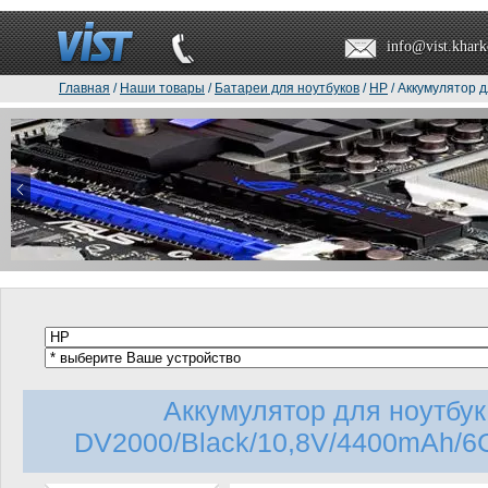
info@vist.khark
Главная
/
Наши товары
/
Батареи для ноутбуков
/
HP
/ Аккумулятор д
Аккумулятор для ноутбу
DV2000/Black/10,8V/4400mAh/6Ce