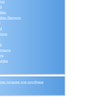
evo
ll
jitsu
jitsu-Siemens
P
M
novo
G
I
msung
ny
shiba
оки питания для ноутбуков