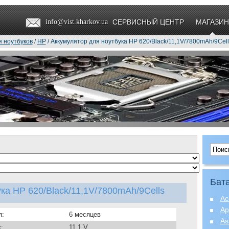
info@vist.kharkov.ua
СЕРВИСНЫЙ ЦЕНТР
МАГАЗИН
я ноутбуков
/
HP
/ Аккумулятор для ноутбука HP 620/Black/11,1V/7800mAh/9Cell
Бата
ка HP 620/Black/11,1V/7800mAh/9Cells
Ac
Ap
я:
6 месяцев
As
:
11.1 V