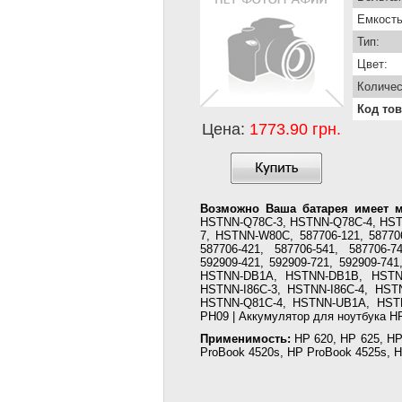
Емкость
Тип:
Цвет:
Количес
Код тов
Цена:
1773.90 грн.
Возможно Ваша батарея имеет м
HSTNN-Q78C-3, HSTNN-Q78C-4, HS
7, HSTNN-W80C, 587706-121, 587706-
587706-421, 587706-541, 587706-7
592909-421, 592909-721, 592909-7
HSTNN-DB1A, HSTNN-DB1B, HSTNN-
HSTNN-I86C-3, HSTNN-I86C-4, HST
HSTNN-Q81C-4, HSTNN-UB1A, HSTN
PH09 | Аккумулятор для ноутбука HP
Применимость:
HP 620, HP 625, HP
ProBook 4520s, HP ProBook 4525s, 