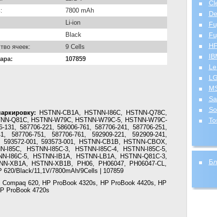
Cl
:
7800 mAh
De
Li-ion
Fu
Black
Fu
H
тво ячеек:
9 Cells
IB
ара:
107859
Le
L
MS
Sa
So
аркировку:
HSTNN-CB1A, HSTNN-I86C, HSTNN-Q78C,
TNN-Q81C, HSTNN-W79C, HSTNN-W79C-5, HSTNN-W79C-
To
131, 587706-221, 586006-761, 587706-241, 587706-251,
41, 587706-751, 587706-761, 592909-221, 592909-241,
41, 593572-001, 593573-001, HSTNN-CB1B, HSTNN-CBOX,
I85C, HSTNN-I85C-3, HSTNN-I85C-4, HSTNN-I85C-5,
NN-I86C-5, HSTNN-IB1A, HSTNN-LB1A, HSTNN-Q81C-3,
Бл
N-XB1A, HSTNN-XB1B, PH06, PH06047, PH06047-CL,
 620/Black/11,1V/7800mAh/9Cells | 107859
 Compaq 620, HP ProBook 4320s, HP ProBook 4420s, HP
HP ProBook 4720s