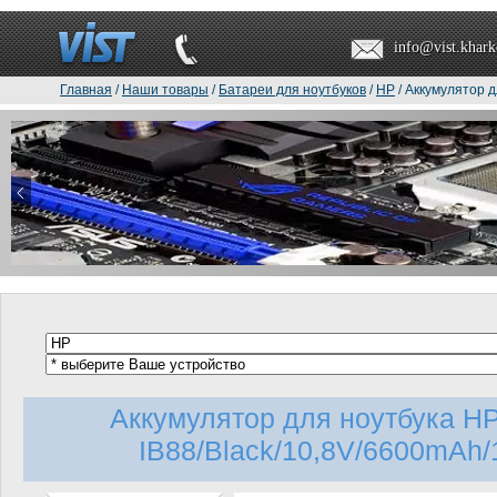
info@vist.khark
Главная
/
Наши товары
/
Батареи для ноутбуков
/
HP
/ Аккумулятор 
Аккумулятор для ноутбука H
IB88/Black/10,8V/6600mAh/