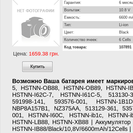
Гарантия:
6 меся
Вольтаж:
10.8 V
Емкость:
6600 m
Тип:
Li-ion
Цвет:
Black
Количество ячеек:
6 Cells
Код товара:
107891
Цена:
1659.38 грн.
Возможно Ваша батарея имеет маркиров
5, HSTNN-OB88, HSTNN-OB89, HSTNN-IB
HSTNN-I62C-7, HSTNN-I61C-5, 513130-3
591998-141, 593576-001, HSTNN-1B1
NBP8A157B1, NZ375AA, 513129-361, 5357
001, HSTNN-I60C, HSTNN-ib1c, HSTNN-ib
HSTNN-LB88, HSTNN-XB88 | Аккумулятор 
HSTNN-IB88/Black/10,8V/6600mAh/12Cells |