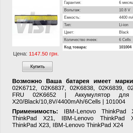
Гарантия:
6 меся
Вольтаж:
10.8 V
Емкость:
4400 m
Тип:
Li-ion
Цвет:
Black
Количество ячеек:
6 Cells
Код товара:
101004
Цена:
1147.50 грн.
Возможно Ваша батарея имеет марки
02K6712, 02K6837, 02K6838, 02K6839, 0
FRU 02K6652 | Аккумулятор для
X20/Black/10,8V/4400mAh/6Cells | 101004
Применимость:
IBM-Lenovo ThinkPad X
ThinkPad X21, IBM-Lenovo ThinkPad 
ThinkPad X23, IBM-Lenovo ThinkPad X24