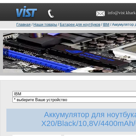
info@vist.khark
Главная
/
Наши товары
/
Батареи для ноутбуков
/
IBM
/ Аккумулятор 
Аккумулятор для ноутбук
X20/Black/10,8V/4400mAh/