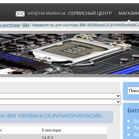
info@vist.kharkov.ua
СЕРВИСНЫЙ ЦЕНТР
МАГАЗИН
я ноутбуков
/
IBM
/ Аккумулятор для ноутбука IBM X60/Black/14,8V/4400mAh/8Ce
Бата
ка IBM X60/Black/14,8V/4400mAh/8Cells
Ac
Ap
я:
6 месяцев
As
:
14.8 V