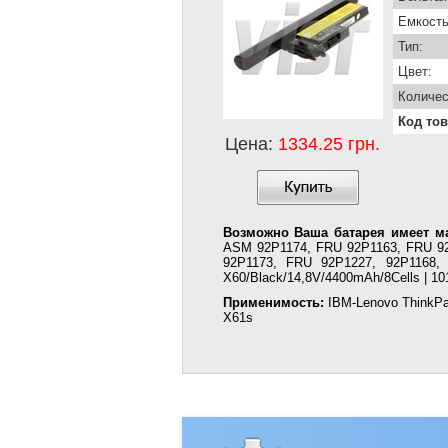
Емкость
Тип:
Цвет:
Количес
Код тов
Цена:
1334.25 грн.
Возможно Ваша батарея имеет м
ASM 92P1174, FRU 92P1163, FRU 92
92P1173, FRU 92P1227, 92P1168,
X60/Black/14,8V/4400mAh/8Cells | 10
Применимость:
IBM-Lenovo ThinkPa
X61s