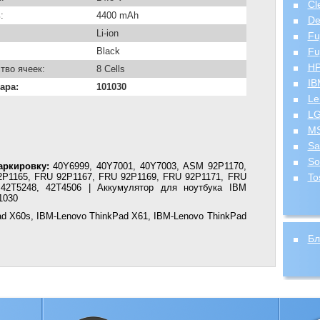
Cl
:
4400 mAh
De
Li-ion
Fu
Black
Fu
H
тво ячеек:
8 Cells
IB
ара:
101030
Le
L
MS
Sa
So
аркировку:
40Y6999, 40Y7001, 40Y7003, ASM 92P1170,
P1165, FRU 92P1167, FRU 92P1169, FRU 92P1171, FRU
To
 42T5248, 42T4506 | Аккумулятор для ноутбука IBM
1030
d X60s, IBM-Lenovo ThinkPad X61, IBM-Lenovo ThinkPad
Бл