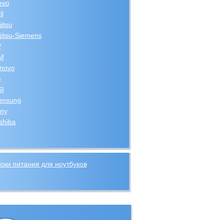
evo
ll
jitsu
jitsu-Siemens
P
M
novo
G
I
msung
ny
shiba
оки питания для ноутбуков