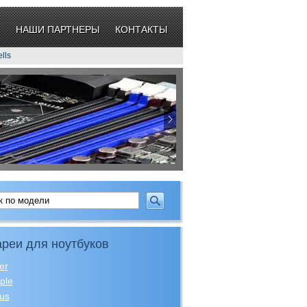
НАШИ ПАРТНЕРЫ
КОНТАКТЫ
lls
реи для ноутбуков
er
ple
us