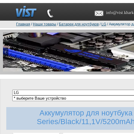
info@vist.khark
Главная
/
Наши товары
/
Батареи для ноутбуков
/
LG
/ Аккумулятор д
Аккумулятор для ноутбука
Series/Black/11,1V/5200mAh