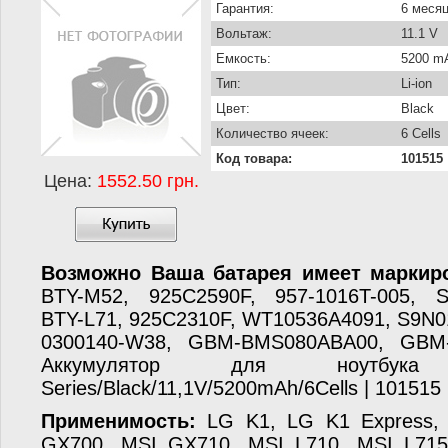
Гарантия:
6 меся
Вольтаж:
11.1 V
Емкость:
5200 m
Тип:
Li-ion
Цвет:
Black
Количество ячеек:
6 Cells
Код товара:
101515
Цена:
1552.50 грн.
Возможно Ваша батарея имеет маркиро
BTY-M52, 925C2590F, 957-1016T-005, S
BTY-L71, 925C2310F, WT10536A4091, S9N0
0300140-W38, GBM-BMS080ABA00, GBM
Аккумулятор для ноутб
Series/Black/11,1V/5200mAh/6Cells | 101515
Применимость:
LG K1, LG K1 Express,
GX700, MSI GX710, MSI L710, MSI L715