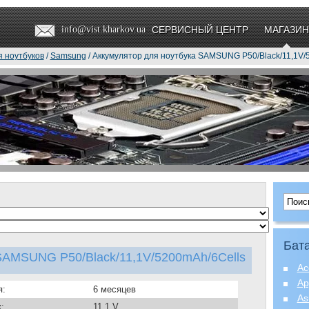
info@vist.kharkov.ua
СЕРВИСНЫЙ ЦЕНТР
МАГАЗИН
я ноутбуков
/
Samsung
/ Аккумулятор для ноутбука SAMSUNG P50/Black/11,1V/
Бата
SAMSUNG P50/Black/11,1V/5200mAh/6Cells
Ac
Ap
я:
6 месяцев
As
:
11.1 V