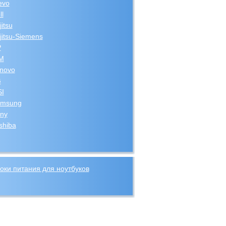
evo
ll
jitsu
jitsu-Siemens
P
M
novo
G
I
msung
ny
shiba
оки питания для ноутбуков