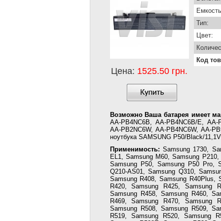
Емкость
Тип:
Цвет:
Количес
Код тов
Цена:
1525.50 грн.
Возможно Ваша батарея имеет ма
AA-PB4NC6B, AA-PB4NC6B/E, AA-
AA-PB2NC6W, AA-PB4NC6W, AA-PB9
ноутбука SAMSUNG P50/Black/11,1V/
Применимость:
Samsung 1730, Sa
EL1, Samsung M60, Samsung P210, 
Samsung P50, Samsung P50 Pro, 
Q210-AS01, Samsung Q310, Samsu
Samsung R408, Samsung R40Plus, 
R420, Samsung R425, Samsung R
Samsung R458, Samsung R460, Sa
R469, Samsung R470, Samsung R
Samsung R508, Samsung R509, Sa
R519, Samsung R520, Samsung R