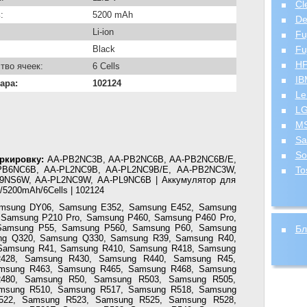
Cl
:
5200 mAh
De
Li-ion
Fu
Black
Fu
H
тво ячеек:
6 Cells
IB
ара:
102124
Le
L
MS
Sa
So
ркировку:
AA-PB2NC3B, AA-PB2NC6B, AA-PB2NC6B/E,
PB6NC6B, AA-PL2NC9B, AA-PL2NC9B/E, AA-PB2NC3W,
To
NS6W, AA-PL2NC9W, AA-PL9NC6B | Аккумулятор для
5200mAh/6Cells | 102124
msung DY06, Samsung E352, Samsung E452, Samsung
Samsung P210 Pro, Samsung P460, Samsung P460 Pro,
Samsung P55, Samsung P560, Samsung P60, Samsung
Бл
ng Q320, Samsung Q330, Samsung R39, Samsung R40,
Samsung R41, Samsung R410, Samsung R418, Samsung
428, Samsung R430, Samsung R440, Samsung R45,
msung R463, Samsung R465, Samsung R468, Samsung
480, Samsung R50, Samsung R503, Samsung R505,
msung R510, Samsung R517, Samsung R518, Samsung
522, Samsung R523, Samsung R525, Samsung R528,