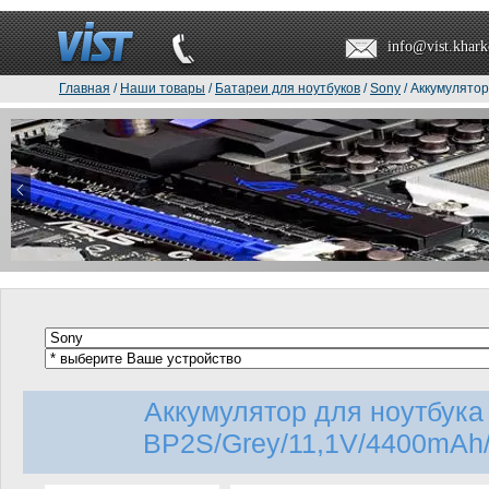
info@vist.khark
Главная
/
Наши товары
/
Батареи для ноутбуков
/
Sony
/ Аккумулято
Аккумулятор для ноутбук
BP2S/Grey/11,1V/4400mAh/