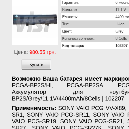
Гарантия:
6 меся
Вольтаж:
11.1 V
Емкость:
4400 m
Тип:
Li-ion
Цвет:
Grey
Количество ячеек:
8 Cells
Код товара:
102207
Цена:
980.55 грн.
Возможно Ваша батарея имеет маркиро
PCGA-BP2S/HI, PCGA-BP2SA, PC
Аккумулятор для ноут
BP2S/Grey/11,1V/4400mAh/8Cells | 102207
Применимость:
SONY VAIO PCG VV-X89,
SR1, SONY VAIO PCG-SR11, SONY VAIO
VAIO PCG-SR19, SONY VAIO PCG-SR21,
SR27, SONY VAIO PCG-SR27K, SONY 