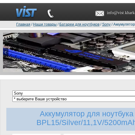
info@vist.khark
Главная
/
Наши товары
/
Батареи для ноутбуков
/
Sony
/ Аккумулятор
Аккумулятор для ноутбук
BPL15/Silver/11,1V/5200mAh