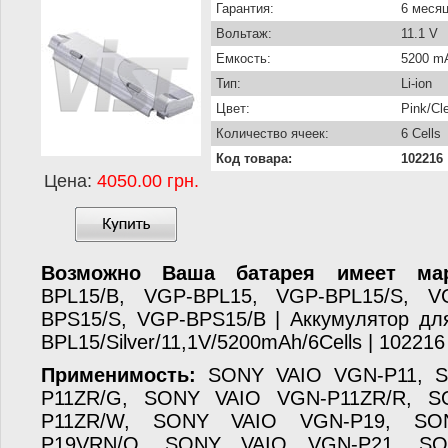
Гарантия:
6 меся
Вольтаж:
11.1 V
Емкость:
5200 m
Тип:
Li-ion
Цвет:
Pink/Cl
Количество ячеек:
6 Cells
Код товара:
102216
Цена:
4050.00 грн.
Возможно Ваша батарея имеет мар
BPL15/B, VGP-BPL15, VGP-BPL15/S, V
BPS15/S, VGP-BPS15/B | Аккумулятор дл
BPL15/Silver/11,1V/5200mAh/6Cells | 102216
Применимость:
SONY VAIO VGN-P11, S
P11ZR/G, SONY VAIO VGN-P11ZR/R, 
P11ZR/W, SONY VAIO VGN-P19, S
P19VRN/Q, SONY VAIO VGN-P21, S