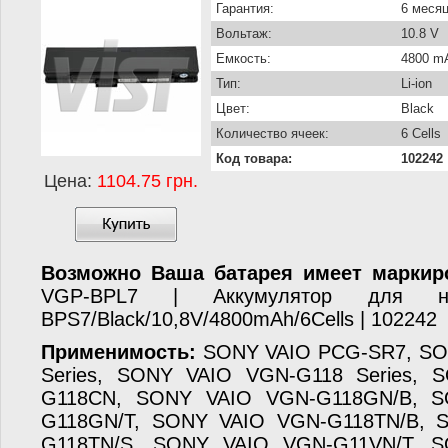
Гарантия:
6 меся
Вольтаж:
10.8 V
Емкость:
4800 m
Тип:
Li-ion
Цвет:
Black
Количество ячеек:
6 Cells
Код товара:
102242
Цена:
1104.75 грн.
Возможно Ваша батарея имеет маркир
VGP-BPL7 | Аккумулятор для н
BPS7/Black/10,8V/4800mAh/6Cells | 102242
Применимость:
SONY VAIO PCG-SR7, SO
Series, SONY VAIO VGN-G118 Series,
G118CN, SONY VAIO VGN-G118GN/B, 
G118GN/T, SONY VAIO VGN-G118TN/B, 
G118TN/S, SONY VAIO VGN-G11VN/T, 