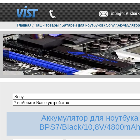
info@vist.khark
Главная
/
Наши товары
/
Батареи для ноутбуков
/
Sony
/ Аккумулятор
Аккумулятор для ноутбук
BPS7/Black/10,8V/4800mAh