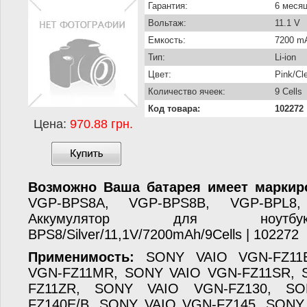
Гарантия:
6 меся
Вольтаж:
11.1 V
Емкость:
7200 m
Тип:
Li-ion
Цвет:
Pink/Cl
Количество ячеек:
9 Cells
Код товара:
102272
Цена:
970.88 грн.
Возможно Ваша батарея имеет маркир
VGP-BPS8A, VGP-BPS8B, VGP-BPL8
Аккумулятор для ноут
BPS8/Silver/11,1V/7200mAh/9Cells | 102272
Применимость:
SONY VAIO VGN-FZ11
VGN-FZ11MR, SONY VAIO VGN-FZ11SR, 
FZ11ZR, SONY VAIO VGN-FZ130, S
FZ140E/B, SONY VAIO VGN-FZ145, SONY