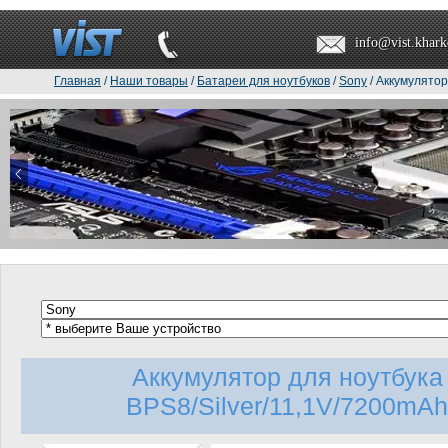
info@vist.khark
Главная
/
Наши товары
/
Батареи для ноутбуков
/
Sony
/ Аккумулятор
Аккумулятор для ноутбук
BPS8/Silver/11,1V/7200mAh