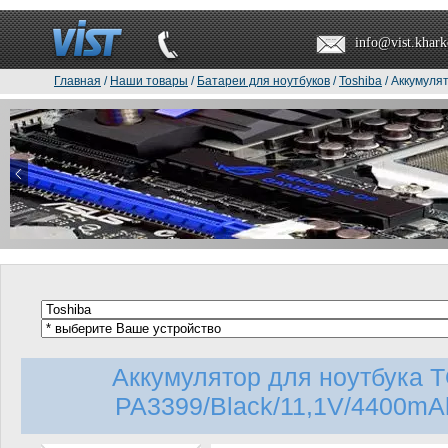
info@vist.khark
Главная
/
Наши товары
/
Батареи для ноутбуков
/
Toshiba
/ Аккумуля
Аккумулятор для ноутбука 
PA3399/Black/11,1V/4400mAh