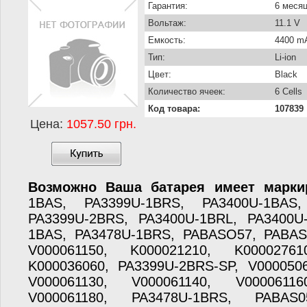
Гарантия:
6 меся
Вольтаж:
11.1 V
Емкость:
4400 m
Тип:
Li-ion
Цвет:
Black
Количество ячеек:
6 Cells
Код товара:
107839
Цена:
1057.50 грн.
Возможно Ваша батарея имеет марки
1BAS, PA3399U-1BRS, PA3400U-1BAS,
PA3399U-2BRS, PA3400U-1BRL, PA3400U
1BAS, PA3478U-1BRS, PABASO57, PABA
V000061150, K000021210, K00002761
K000036060, PA3399U-2BRS-SP, V0000506
V000061130, V000061140, V00006116
V000061180, PA3478U-1BRS, PABAS0