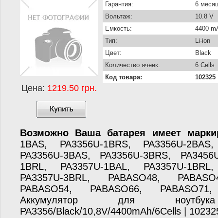
Гарантия:
6 меся
Вольтаж:
10.8 V
Емкость:
4400 m
Тип:
Li-ion
Цвет:
Black
Количество ячеек:
6 Cells
Код товара:
102325
Цена:
1219.50 грн.
Возможно Ваша батарея имеет марки
1BAS, PA3356U-1BRS, PA3356U-2BAS,
PA3356U-3BAS, PA3356U-3BRS, PA3456
1BRL, PA3357U-1BAL, PA3357U-1BRL,
PA3357U-3BRL, PABASO48, PABASO
PABASO54, PABASO66, PABASO71
Аккумулятор для ноутбу
PA3356/Black/10,8V/4400mAh/6Cells | 10232