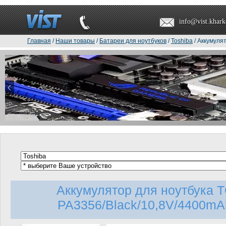
info@vist.khark
Главная
/
Наши товары
/
Батареи для ноутбуков
/
Toshiba
/ Аккумуля
Аккумулятор для ноутбука 
PA3356/Black/10,8V/4400mA