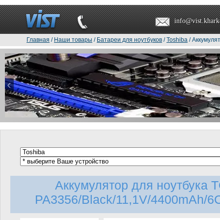
info@vist.khark
Главная
/
Наши товары
/
Батареи для ноутбуков
/
Toshiba
/ Аккумуля
Аккумулятор для ноутбука 
PA3356/Black/11,1V/4400mAh/6Cel