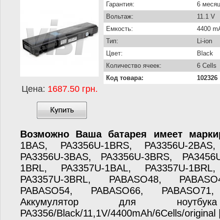
Гарантия:
6 меся
Вольтаж:
11.1 V
Емкость:
4400 m
Тип:
Li-ion
Цвет:
Black
Количество ячеек:
6 Cells
Код товара:
102326
Цена:
1687.50 грн.
Возможно Ваша батарея имеет марки
1BAS, PA3356U-1BRS, PA3356U-2BAS,
PA3356U-3BAS, PA3356U-3BRS, PA3456
1BRL, PA3357U-1BAL, PA3357U-1BRL,
PA3357U-3BRL, PABASO48, PABASO
PABASO54, PABASO66, PABASO71
Аккумулятор для ноутбу
PA3356/Black/11,1V/4400mAh/6Cells/original 