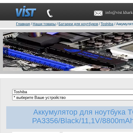
info@vist.khark
Главная
/
Наши товары
/
Батареи для ноутбуков
/
Toshiba
/ Аккумуля
Аккумулятор для ноутбука 
PA3356/Black/11,1V/8800mAh