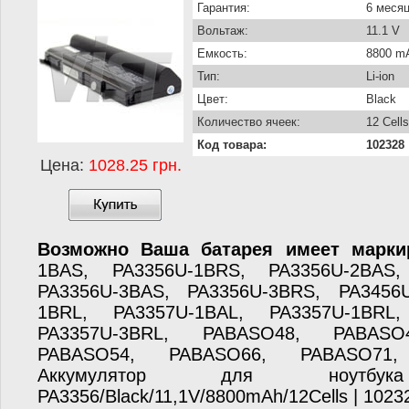
Гарантия:
6 меся
Вольтаж:
11.1 V
Емкость:
8800 m
Тип:
Li-ion
Цвет:
Black
Количество ячеек:
12 Cells
Код товара:
102328
Цена:
1028.25 грн.
Возможно Ваша батарея имеет марки
1BAS, PA3356U-1BRS, PA3356U-2BAS,
PA3356U-3BAS, PA3356U-3BRS, PA3456
1BRL, PA3357U-1BAL, PA3357U-1BRL,
PA3357U-3BRL, PABASO48, PABASO
PABASO54, PABASO66, PABASO71
Аккумулятор для ноутбу
PA3356/Black/11,1V/8800mAh/12Cells | 1023