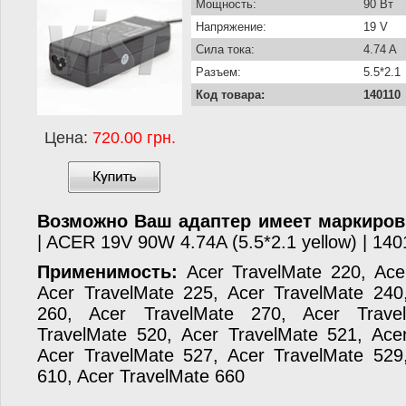
Мощность:
90 Вт
Напряжение:
19 V
Сила тока:
4.74 A
Разъем:
5.5*2.1
Код товара:
140110
Цена:
720.00 грн.
Возможно Ваш адаптер имеет маркиров
| ACER 19V 90W 4.74A (5.5*2.1 yellow) | 140
Применимость:
Acer TravelMate 220, Ace
Acer TravelMate 225, Acer TravelMate 240
260, Acer TravelMate 270, Acer Trave
TravelMate 520, Acer TravelMate 521, Ace
Acer TravelMate 527, Acer TravelMate 529
610, Acer TravelMate 660