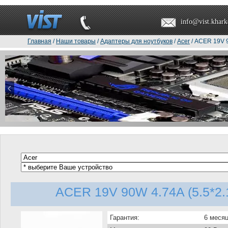
info@vist.khark
Главная
/
Наши товары
/
Адаптеры для ноутбуков
/
Acer
/ ACER 19V 9
ACER 19V 90W 4.74A (5.5*2.1
Гарантия:
6 меся