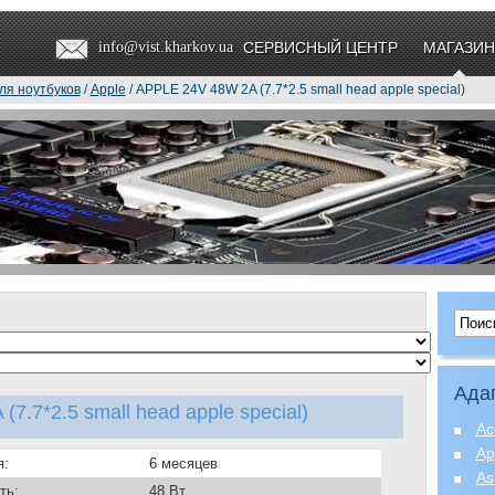
info@vist.kharkov.ua
СЕРВИСНЫЙ ЦЕНТР
МАГАЗИН
ля ноутбуков
/
Apple
/ APPLE 24V 48W 2A (7.7*2.5 small head apple special)
Ада
7.7*2.5 small head apple special)
Ac
Ap
я:
6 месяцев
As
ть:
48 Вт