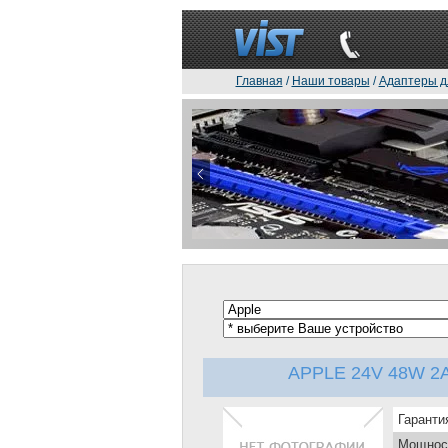
Главная
/
Наши товары
/
Адаптеры д
APPLE 24V 48W 2A (
Гаранти
Мощнос