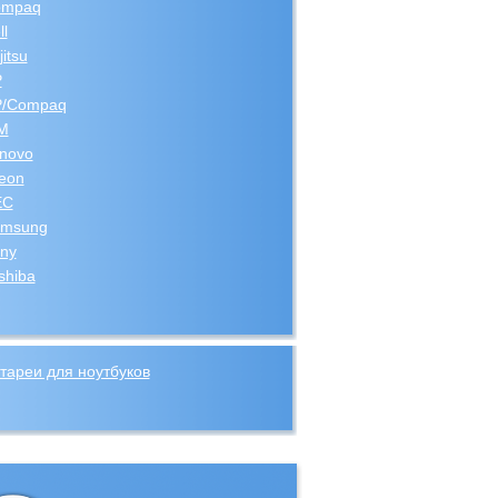
ompaq
ll
jitsu
P
/Compaq
M
novo
teon
EC
msung
ny
shiba
тареи для ноутбуков