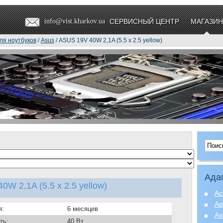
info@vist.kharkov.ua
СЕРВИСНЫЙ ЦЕНТР
МАГАЗИН
ля ноутбуков
/
Asus
/ ASUS 19V 40W 2,1A (5.5 x 2.5 yellow)
Ада
W 2,1A (5.5 x 2.5 yellow)
Ac
Ap
я:
6 месяцев
As
ть:
40 Вт