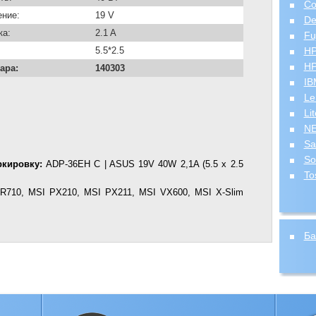
C
ние:
19 V
De
ка:
2.1 A
Fu
5.5*2.5
H
HP
ара:
140303
IB
Le
Li
N
Sa
So
кировку:
ADP-36EH C | ASUS 19V 40W 2,1A (5.5 x 2.5
To
710, MSI PX210, MSI PX211, MSI VX600, MSI X-Slim
Ба