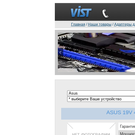
Главная
/
Наши товары
/
Адаптеры д
ASUS 19V 40
Гаранти
Мощнос