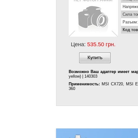
Напряже
Сила то
Разъем:
Код тов
Цена:
535.50 грн.
Возможно Ваш адаптер имеет мар
yellow) | 140303
Применимость:
MSI CX720, MSI ER
360