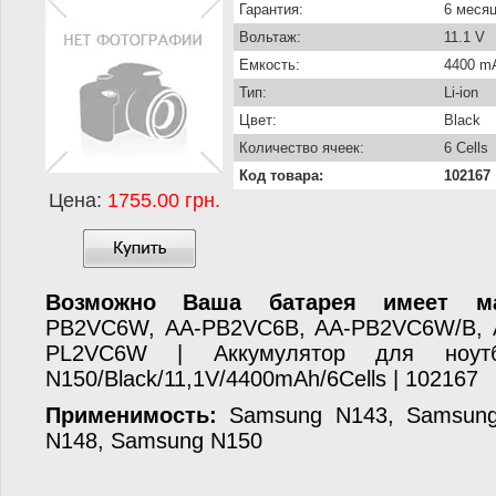
Гарантия:
6 меся
Вольтаж:
11.1 V
Емкость:
4400 m
Тип:
Li-ion
Цвет:
Black
Количество ячеек:
6 Cells
Код товара:
102167
Цена:
1755.00 грн.
Возможно Ваша батарея имеет ма
PB2VC6W, AA-PB2VC6B, AA-PB2VC6W/B, 
PL2VC6W | Аккумулятор для ноу
N150/Black/11,1V/4400mAh/6Cells | 102167
Применимость:
Samsung N143, Samsung
N148, Samsung N150