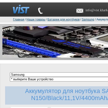
info@vist.khark
Главная
/
Наши товары
/
Батареи для ноутбуков
/
Samsung
/ Аккумул
Аккумулятор для ноутбука
N150/Black/11,1V/4400mAh/