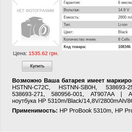
Гарантия:
6 меся
Вольтаж:
14.8 V
Емкость:
2800 m
Тип:
Li-ion
Цвет:
Black
Количество ячеек:
8 Cells
Код товара:
108346
Цена:
1535.62 грн.
Возможно Ваша батарея имеет маркиро
HSTNN-C72C, HSTNN-SB0H, 538693-25
538693-271, 580956-001, AT907AA | 
ноутбука HP 5310m/Black/14,8V/2800mAh/8C
Применимость:
HP ProBook 5310m, HP Pr