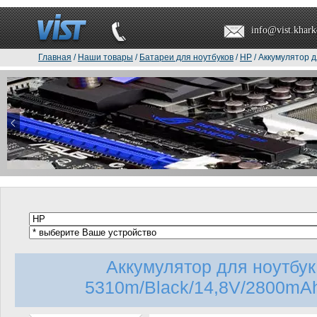
info@vist.khark
Главная
/
Наши товары
/
Батареи для ноутбуков
/
HP
/ Аккумулятор 
Аккумулятор для ноутбу
5310m/Black/14,8V/2800mAh