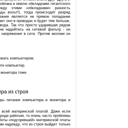
облака и землю обкладками гигантского
ежду этими «обкладками» разность
рды вольт!), тогда происходит разряд
вания является не прямое попадание
ает оно в проводах и будет тем больше,
вода. Так что просто ударившая рядом
 не надейтесь на сетевой фильтр - он
 напряжения в сети. Против молнии он
овать компьютером.
ите компьютер.
 монитора тоже.
ра из строя
уры питания компьютера и монитора и
е всей материнской платой. Даже если
вроде рабочая, то очень часто проблемы
аботы «подгоревшей» материнской платы
ам надежду, что из строя выйдет только