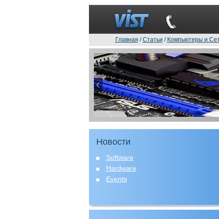
Главная
/
Статьи
/
Компьютеры и Се
Новости
Software
Hardware
Events