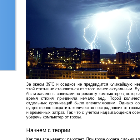
За окном 39˚С и осадков не предвидится ближайшую не
этой статьи не становиться от этого менее актуальным. 
были завалены заявками по ремонту компьютеров, которые
время стихия причинила немало бед. Порой количес
отдельных организаций было впечатляющим. Однако со
существенно сократить количество пострадавших от гроз
и временных затрат. Так что с учетом надвигающейся осе
уберечь компьютер от грозы.
Начнем с теории
Как там все наверху работает. При грозе облака сильно э