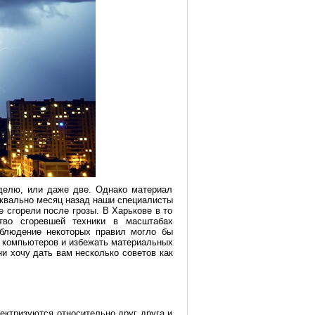
делю, или даже две. Однако материал
Буквально месяц назад наши специалисты
 сгорели после грозы. В Харькове в то
тво сгоревшей техники в масштабах
блюдение некоторых правил могло бы
ы компьютеров и избежать материальных
ни хочу дать вам несколько советов как
лектризуются относительно друг друга и