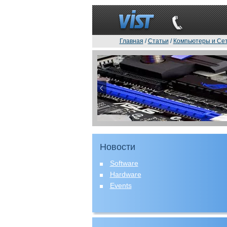
Главная
/
Статьи
/
Компьютеры и Се
Новости
Software
Hardware
Events