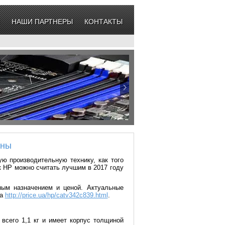
НАШИ ПАРТНЕРЫ
КОНТАКТЫ
ены
ю производительную технику, как того
ук HP можно считать лучшим в 2017 году
ым назначением и ценой. Актуальные
на
http://price.ua/hp/catv342c839.html
.
 всего 1,1 кг и имеет корпус толщиной