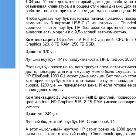
1,04 см. У него достаточно яркий даже для работы на 
отзывчивая клавиатура и в общем отличный дизайн. Для те
работает, но и как при этом выглядит, однозначно оценят H
Чтобы сделать ноутбук настолько тонким, пришлось поже
заменить их 3 портами USB-C (2 из которых — Thunderb
среднее — этот ноутбук HP без розетки протянет поряд
аналогов есть модели и с 9,5-часовой автономностью.
Комплектация:
13-дюймовый Full HD дисплей, CPU Intel Co
Graphics 620, 8 ГБ RAM, 256 ГБ SSD.
Цена:
от 970 у.е.
Лучший ноутбук HP по продуктивности: HP EliteBook 1030 
Этот ноутбук похож на то, чего требует среднестатистичес
долго, подходил для игр и музыку можно было слушать че
HP EliteBook 1030 G1 может даже больше. Вот только стои
категории «ноутбук-мечта для всех» сразу же попадает 
сборки, 1200 у.е. — приемлемая цена. И если готовы её 
своих денег модель.
Комплектация:
13,3-дюймовый FullHD дисплей, процессор I
графика Intel HD Graphics 515, 8 ГБ RAM (можно расширит
режиме.
Цена:
от 1249 у.е.
Лучший бюджетный ноутбук HP: Chromebook 14
А этот «школьный» ноутбук HP стоит ровно на 1000 долл
ниши он — тоже отличный выбор. Chromebook представляе