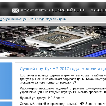
info@vist.kharkov.ua
СЕРВИСНЫЙ ЦЕНТР
МАГАЗИН
ти
/ Лучший ноутбук HP 2017 года: модели и цены
Лучший ноутбук HP 2017 года: модели и ц
Компания и правда держит марку — выпускает стабильну
требует рынок, и не слишком задирает цены. Какой ноутб
и сколько за него придется выложить?
Рассмотрим несколько моделей с разным функциональн
украинские цены на каждый ноутбук HP можно проверить 
Лучший ультрабук: HP Spectre
Стильный, лёгкий и производительный: HP Spectre весит