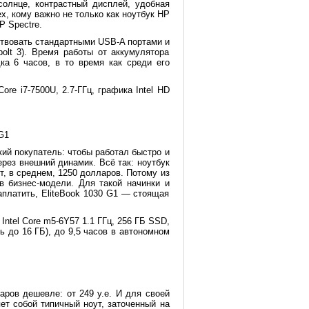
солнце, контрастный дисплей, удобная
х, кому важно не только как ноутбук HP
P Spectre.
ртвовать стандартными USB-A портами и
olt 3). Время работы от аккумулятора
ка 6 часов, в то время как среди его
re i7-7500U, 2.7-ГГц, графика Intel HD
G1
кий покупатель: чтобы работал быстро и
рез внешний динамик. Всё так: ноутбук
т, в среднем, 1250 долларов. Потому из
в бизнес-модели. Для такой начинки и
заплатить, EliteBook 1030 G1 — стоящая
ntel Core m5-6Y57 1.1 ГГц, 256 ГБ SSD,
ь до 16 ГБ), до 9,5 часов в автономном
аров дешевле: от 249 у.е. И для своей
т собой типичный ноут, заточенный на