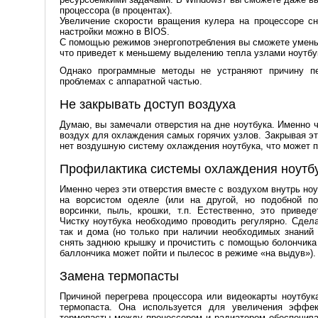
процессора (в процентах).
Увеличение скорости вращения кулера на процессоре сн
настройки можно в BIOS.
С помощью режимов энергопотребления вы сможете умень
что приведет к меньшему выделению тепла узлами ноутбу
Однако программные методы не устраняют причину пер
проблемах с аппаратной частью.
Не закрывать доступ воздуха
Думаю, вы замечали отверстия на дне ноутбука. Именно 
воздух для охлаждения самых горячих узлов. Закрывая эт
нет воздушную систему охлаждения ноутбука, что может пр
Профилактика системы охлаждения ноутб
Именно через эти отверстия вместе с воздухом внутрь но
на ворсистом одеяле (или на другой, но подобной по
ворсинки, пыль, крошки, т.п. Естественно, это приве
Чистку ноутбука необходимо проводить регулярно. Сдела
так и дома (но только при наличии необходимых знаний 
снять заднюю крышку и прочистить с помощью болончика 
баллончика может пойти и пылесос в режиме «на выдув»).
Замена термопасты
Причиной перегрева процессора или видеокарты ноутбу
термопаста. Она используется для увеличения эффе
термопасты между процессором и радиатором обеспечива