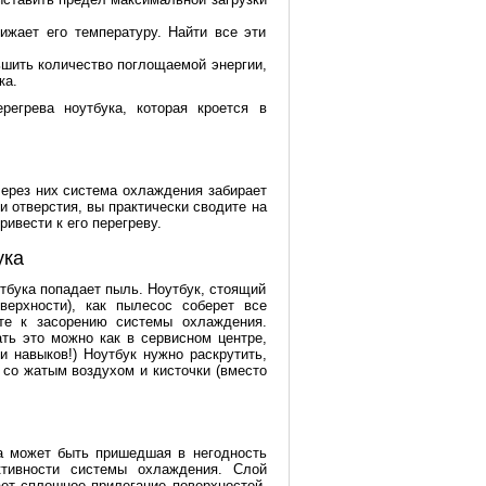
ижает его температуру. Найти все эти
шить количество поглощаемой энергии,
ка.
егрева ноутбука, которая кроется в
через них система охлаждения забирает
и отверстия, вы практически сводите на
ивести к его перегреву.
ука
утбука попадает пыль. Ноутбук, стоящий
верхности), как пылесос соберет все
дете к засорению системы охлаждения.
ть это можно как в сервисном центре,
и навыков!) Ноутбук нужно раскрутить,
со жатым воздухом и кисточки (вместо
ка может быть пришедшая в негодность
ктивности системы охлаждения. Слой
ет сплошное прилегание поверхностей,