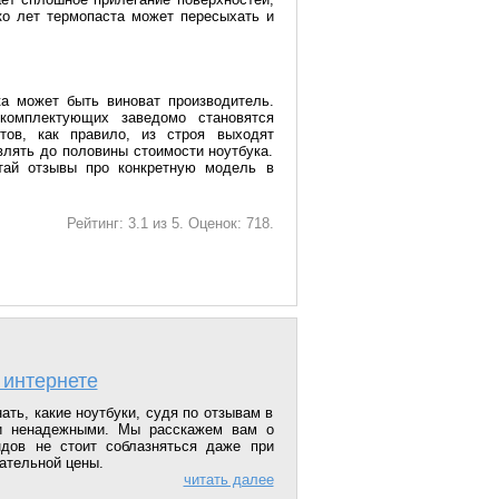
ко лет термопаста может пересыхать и
ка может быть виноват производитель.
комплектующих заведомо становятся
тов, как правило, из строя выходят
влять до половины стоимости ноутбука.
итай отзывы про конкретную модель в
Рейтинг:
3.1
из
5
. Оценок:
718
.
 интернете
ать, какие ноутбуки, судя по отзывам в
и ненадежными. Мы расскажем вам о
ндов не стоит соблазняться даже при
ательной цены.
читать далее