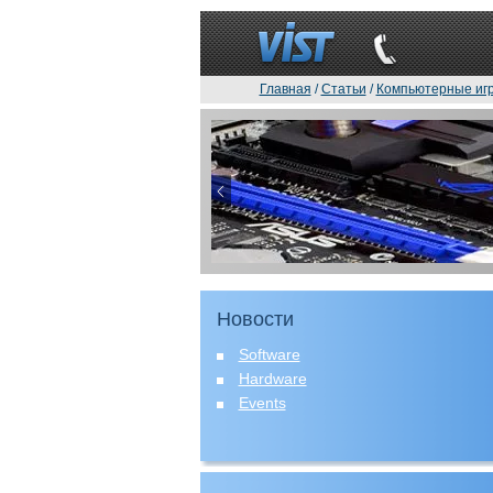
Главная
/
Статьи
/
Компьютерные иг
Новости
Software
Hardware
Events