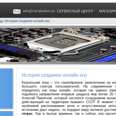
info@vist.kharkov.ua
СЕРВИСНЫЙ ЦЕНТР
МАГАЗИН
ры
/ История создания онлайн игр
История создания онлайн игр
Казуальная игра – это своеобразное развлечение на к
большого спектра пользователей. На современном 
определить как игры онлайн, которые так широко изв
подобного направления впервые увидела мир более 20 
Алексей Пажитнов, который числился сотрудником вычи
действующей на территории бывшего СССР. В момент с
проблемой распознавания речи и искусственным инт
истечению двух недель, он подарил миру великое достои
тетрис
. Как в былые времена, так и сейчас она насчи