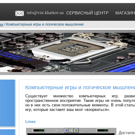
info@vist.kharkov.ua
СЕРВИСНЫЙ ЦЕНТР
МАГАЗИН
ры
/ Компьютерные игры и логическое мышление
Компьютерные игры и логическое мышлен
Существует множество компьютерных игр, разв
пространственное восприятие. Такие игры не очень попул
но в них есть свои положительные моменты. В этой стат
игр, которые заставят ваш мозг «взорваться».
Lines
Достато