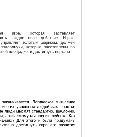
тая игра, которая заставляет
вать каждое свое действие. Игрок,
 управляет золотым шариком, должен
 подсолнухи, которые расставлены по
овой площадке, и достигнуть портала
е заканчивается. Логическое мышление
т многих успешных
людей заключается
ие люди мыслят стандартно, шаблонно.
ии, логическому мышлению ребенка. Как
инаниях? Для этого и были придуманы
ктивно достигнуть хорошего развития