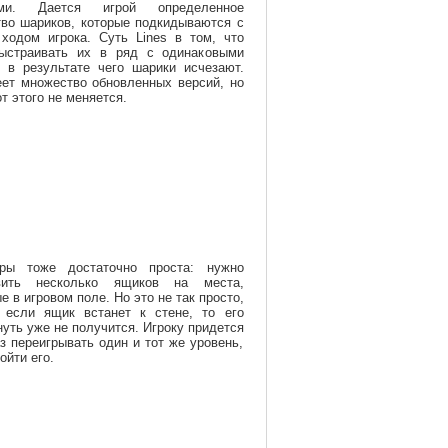
ами. Дается игрой определенное
тво шариков, которые подкидываются с
ходом игрока. Суть
Lines
в том, что
ыстраивать их в ряд с одинаковыми
, в результате чего шарики исчезают.
еет множество обновленных версий, но
от этого не меняется.
ры тоже достаточно проста: нужно
авить несколько ящиков на места,
е в игровом поле. Но это не так просто,
, если ящик встанет к стене, то его
уть уже не получится. Игроку придется
з переигрывать один и тот же уровень,
ойти его.