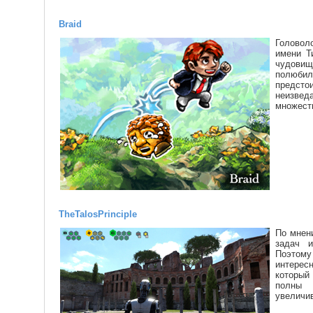
Braid
Головол
имени Т
чудови
полюби
предсто
неизведа
множеств
The
Talos
Principle
По мнен
задач 
Поэтому
интересн
который
полны
увеличив