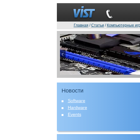
Главная
/
Статьи
/
Компьютерные иг
Новости
Software
Hardware
Events