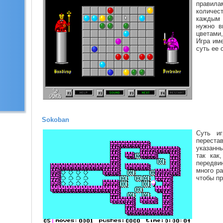
правил
количес
каждым 
нужно в
цветами
Игра им
суть ее 
Sokoban
Суть иг
перест
указанны
так как
передвин
много ра
чтобы пр