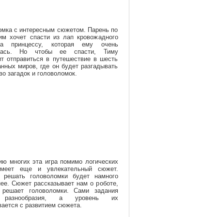
омка с интересным сюжетом. Парень по
им хочет спасти из лап кровожадного
ща принцессу, которая ему очень
лась. Но чтобы ее спасти, Тиму
ит отправиться в путешествие в шесть
нных миров, где он будет разгадывать
о загадок и головоломок.
ию многих эта игра помимо логических
имеет еще и увлекательный сюжет.
 решать головоломки будет намного
ее. Сюжет рассказывает нам о роботе,
 решает головоломки. Сами задания
 разнообразия, а уровень их
ается с развитием сюжета.