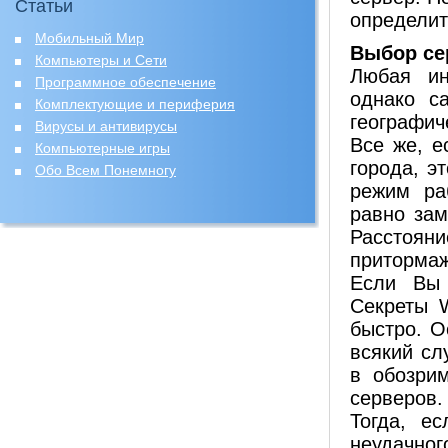
Статьи
определит
Мобильный Мир
Выбор се
Компьютеры и Сети
Любая ин
Программное обеспечение
однако с
Комплектующие и периферия
географич
Вирусы и антивирусы
Все же, е
Компьютерные игры
города, э
Обо Всем Понемногу
режим ра
равно зам
Расстояни
притормаж
Если Вы 
Секреты 
быстро. О
всякий сл
в обозри
серверов.
Тогда, е
неудачног