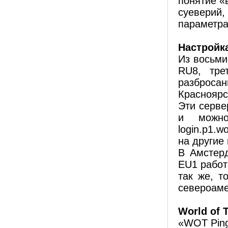
понятие «
суеверий
параметра
Настройк
Из восьми
RU8, тре
разброса
Красноярс
Эти серве
и можн
login.p1.
на другие 
В Амстер
EU1 работ
так же, т
североаме
World of
«WOT Ping