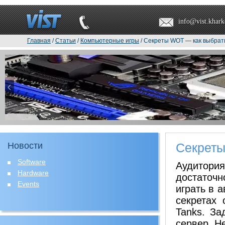
info@vist.khark
Главная
/
Статьи
/
Компьютерные игры
/ Секреты WOT — как выбрат
Новости
Секреты
Software
Аудитори
Hardware
достаточ
Events
играть в 
секретах
Tanks. За
сервер. Н