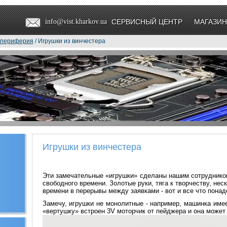
info@vist.kharkov.ua
СЕРВИСНЫЙ ЦЕНТР
МАГАЗИН
 периферия
/ Игрушки из винчестера
Игрушки из винчестера
Эти замечательные «игрушки» сделаны нашим сотрудником.
свободного времени. Золотые руки, тяга к творчеству, нес
времени в перерывы между заявками - вот и все что понад
Замечу, игрушки не монолитные - например, машинка имее
«вертушку» встроен 3V моторчик от пейджера и она может 