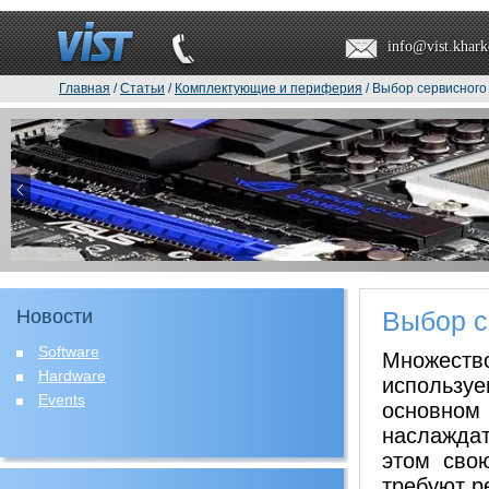
info@vist.khark
Главная
/
Статьи
/
Комплектующие и периферия
/ Выбор сервисного
Новости
Выбор с
Software
Множеств
Hardware
используе
Events
основном
наслажда
этом сво
требуют р