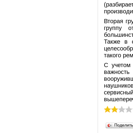
(разбирае
производи
Вторая гр
группу о
большинст
Также в 
целесооб
такого ре
С учетом
важность
вооружи
наушников
сервисный
вышепере
Поделит