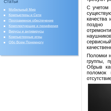
Статьи
С учетом 
Мобильный Мир
существую
Компьютеры и Сети
качества 
Программное обеспечение
поздно 
Комплектующие и периферия
отремонт
Вирусы и антивирусы
наушников
Компьютерные игры
сервисны
Обо Всем Понемногу
качествен
Поломки н
группы, 
Обрыв ка
поломок 
отсутстви