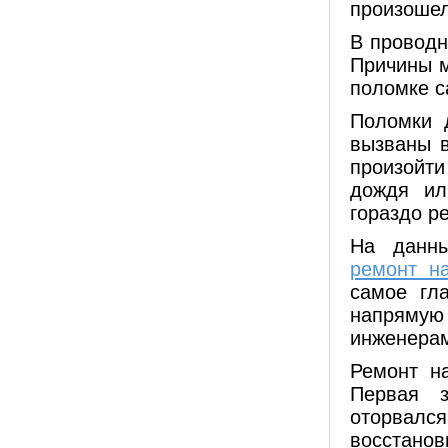
произошел
В проводн
Причины м
поломке с
Поломки 
вызваны в
произойт
дождя ил
гораздо р
На данны
ремонт н
самое гл
напрямую
инженерам
Ремонт н
Первая з
оторвалс
восстанов