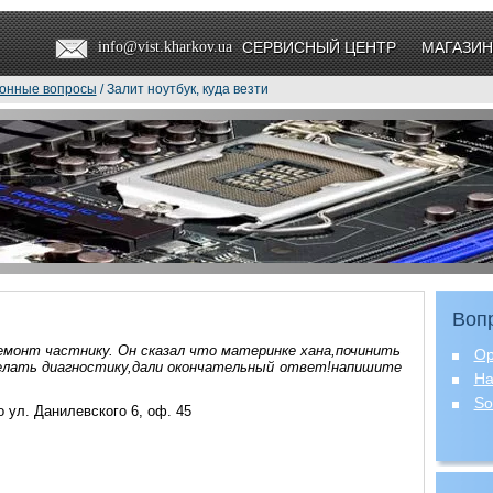
info@vist.kharkov.ua
СЕРВИСНЫЙ ЦЕНТР
МАГАЗИН
онные вопросы
/ Залит ноутбук, куда везти
Вопр
ремонт частнику. Он сказал что материнке хана,починить
Ор
делать диагностику,дали окончательный ответ!напишите
Ha
So
 ул. Данилевского 6, оф. 45