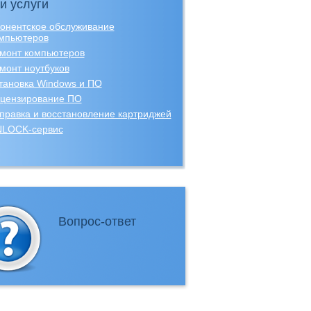
и услуги
онентское обслуживание
мпьютеров
монт компьютеров
монт ноутбуков
тановка Windows и ПО
цензирование ПО
правка и восстановление картриджей
LOCK-сервис
Вопрос-ответ