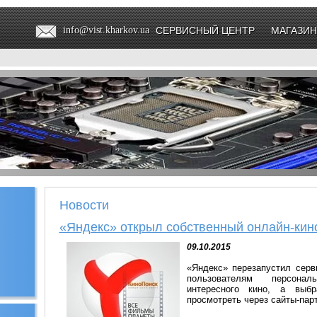
info@vist.kharkov.ua
СЕРВИСНЫЙ ЦЕНТР
МАГАЗИН
Новости
«Яндекс» открыл собственный онлайн-кин
09.10.2015
«Яндекс» перезапустил серв
пользователям персонал
интересного кино, а вы
просмотреть через сайты-пар