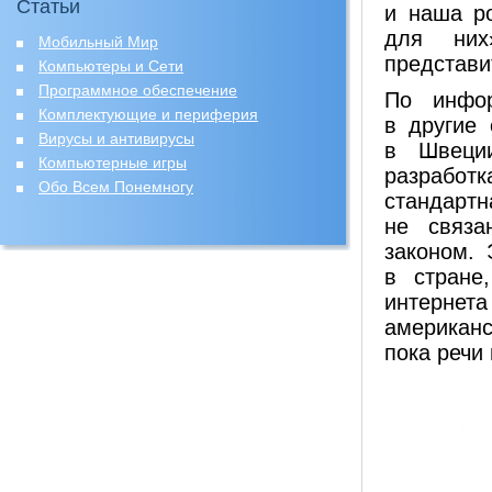
Статьи
и наша ро
для них
Мобильный Мир
представи
Компьютеры и Сети
Программное обеспечение
По инфор
Комплектующие и периферия
в другие
Вирусы и антивирусы
в Швеции
Компьютерные игры
разрабо
Обо Всем Понемногу
стандартн
не связа
законом. 
в стране
интернет
американс
пока речи 