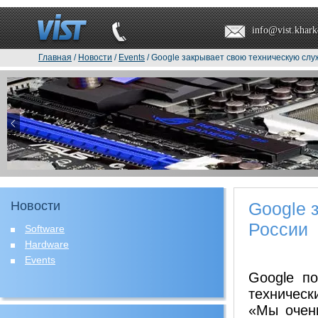
info@vist.khark
Главная
/
Новости
/
Events
/ Google закрывает свою техническую слу
Новости
Google 
России
Software
Hardware
Events
Google
под
техничес
«
Мы очен