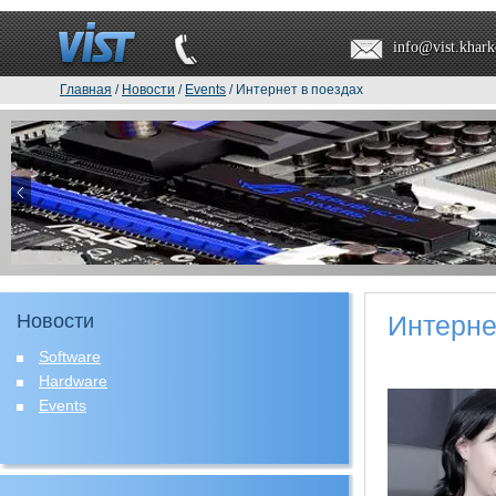
info@vist.khark
Главная
/
Новости
/
Events
/ Интернет в поездах
Новости
Интерне
Software
Hardware
Events