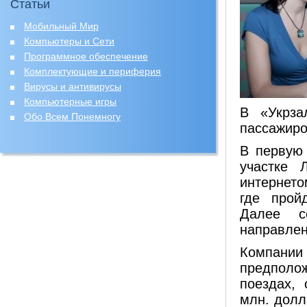
Статьи
Мобильный Мир
Компьютеры и Сети
Программное обеспечение
Комплектующие и периферия
Вирусы и антивирусы
Компьютерные игры
В «Укрза
Обо Всем Понемногу
пассажиро
В первую 
участке 
интернето
где прой
Далее с
направлен
Компани
предполож
поездах,
млн. долл