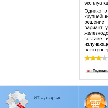
эксплуата
Однако о
крупнейш
решение 
вариант 
железнодо
составе 
излучаю
электропер
Поделит
ИТ-аутсорсинг