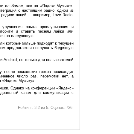
ли альбомам, как на «Яндекс.Музыке»,
нтеграция с настоящим радио: одной из
х радиостанций — например, Love Radio,
я улучшения опыта прослушивания и
лгоритм и ставить песням лайки или
тся на следующую.
или которые больше подходят к текущей
тром предлагается послушать бодрящую
и Android, но только для пользователей
fy, после нескольких треков происходит
иченное число раз, перемотки нет, а
з «Яндекс.Музыку».
ушки. Однако на конференции «Яндекс»
идеальный канал для коммуникации с
Рейтинг:
3.2
из
5
. Оценок:
726
.