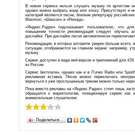
В новом сервисе нельзя слушать музыку по артистам и
однако можно выбрать жанр или эпоху. Присутствует и и
категорий являются песни, близкие репертуару российски
Maximun, «Шансон» и «Рекорд».
«Яндекс.Радио» подсказывает пользователю, что дл
повышении точности рекомендаций следует обучать а
дислайки. При дислайке песня автоматически переключае
Рекомендации, в которых алгоритм уверен больше всего, 
ситуации, отображаются на главном экране: например, у
музыку.
Сервис доступен в виде веб-версии и приложений для iOS 
из России.
Сервис бесплатен, однако как и в iTunes Radio или Spoti
рекламная вставка. Песни можно переключать неогран
вернуться к уже прослушанным трекам можно только чере
Пока вместо рекламы на «Яндекс.Радио» стоят лишь загл
обращался к маркетологам, позиционируя сервис как 
внимательным слушателем.
Поделиться…