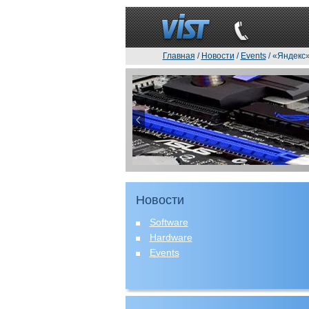
Главная
/
Новости
/
Events
/ «Яндекс
Новости
Software
Hardware
Events