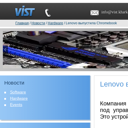
info@vist.khark
Главная
/
Новости
/
Hardware
/ Lenovo выпустила Chromebook
Новости
Lenovo 
Software
Hardware
Компания 
Events
под упра
Это устро