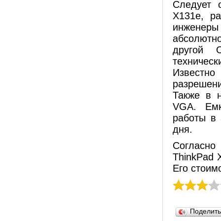
Следует 
X131e, р
инженер
абсолютно
другой 
техничес
Известно
разрешени
Также в 
VGA. Емк
работы в
дня.
Согласн
ThinkPad 
Его стоим
Поделит