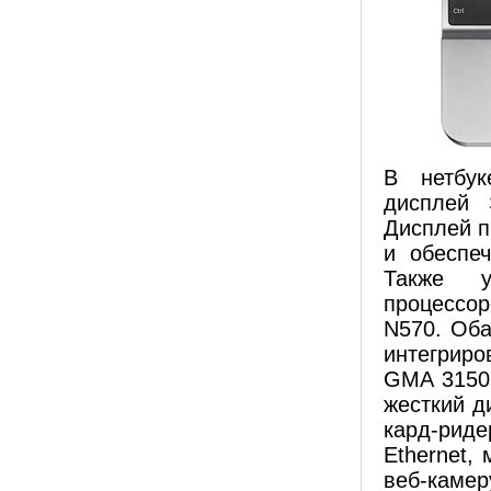
В нетбук
дисплей 
Дисплей п
и обеспе
Также у
процессор
N570. Оба
интегриро
GMA 3150
жесткий д
кард-рид
Ethernet,
веб-каме