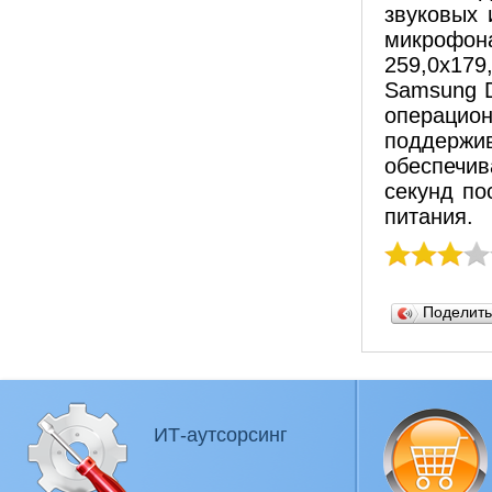
звуковых
микрофон
259,0x179
Samsung D
операцион
поддержи
обеспечив
секунд по
питания.
Поделит
ИТ-аутсорсинг