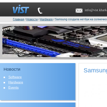
info@vist.khark
Главная
/
Новости
/
Hardware
/ Samsung создала нетбук на солнечн
Новости
Samsung
Software
Hardware
Events