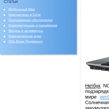
Статьи
Мобильный Мир
Компьютеры и Сети
Программное обеспечение
Комплектующие и периферия
Вирусы и антивирусы
Компьютерные игры
Обо Всем Понемногу
Нетбук
NC2
подзаряд
мире
нет
Солнечна
аккумулят