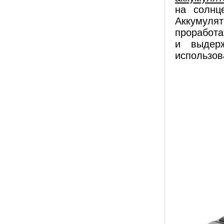
на солнц
Аккумуля
проработа
и выдерж
использов