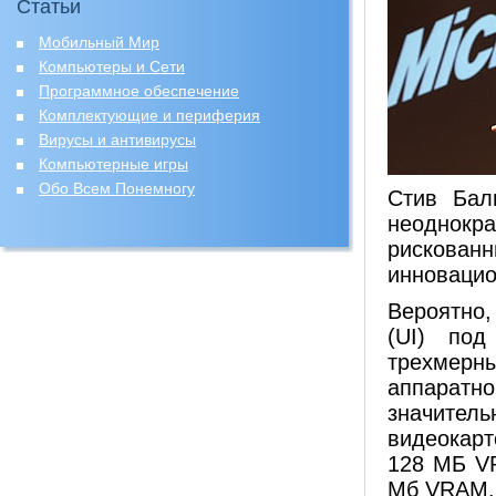
Статьи
Мобильный Мир
Компьютеры и Сети
Программное обеспечение
Комплектующие и периферия
Вирусы и антивирусы
Компьютерные игры
Обо Всем Понемногу
Стив Бал
неоднокр
рискова
инновацио
Вероятно,
(UI) под
трехмерн
аппаратн
значител
видеокарт
128 МБ VR
Мб VRAM.