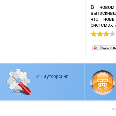
В новом 
вытаскива
что новы
системах 
Поделит
ИТ-аутсорсинг
© 