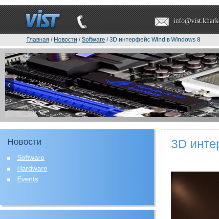
info@vist.khark
Главная
/
Новости
/
Software
/ 3D интерфейс Wind в Windows 8
Новости
3D инте
Software
Hardware
Events